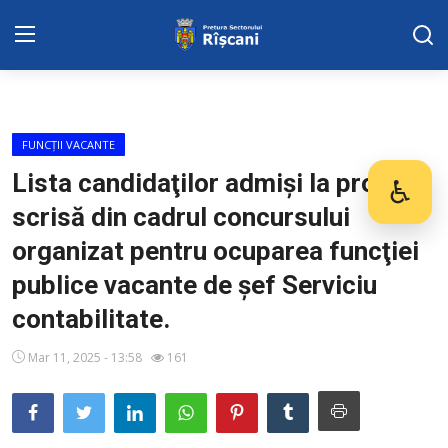
DISPOZITIILE PRETORULUI
FUNCȚII VACANTE
Adresa: str. Kiev 3 | tel: +373 (22) 44 10
Lista candidaţilor admişi la proba
♿
Des
98 | mail: pretura.riscani@gmail.com
scrisă din cadrul concursului
SERVICII SECTOR
organizat pentru ocuparea funcţiei
publice vacante de șef Serviciu
Harta sect. Riscani
contabilitate.
ADMINISTRAŢIA
Mar 11, 2025 - 13:58
161
Transparența
Proiecte