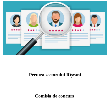
SERVICII
Sectorul Rîșcani
Căutați pe Internet
Pretura sectorului Rîșcani
Comisia de concurs