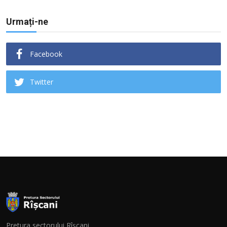
Urmați-ne
Facebook
Twitter
Pretura sectorului Rîșcani