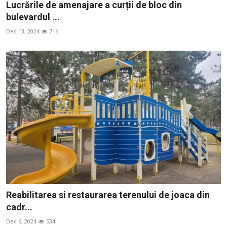
Lucrările de amenajare a curții de bloc din
SERVICII
bulevardul ...
Sectorul Rîșcani
Dec 13, 2024
716
Căutați pe Internet
Reabilitarea si restaurarea terenului de joaca din
cadr...
Dec 6, 2024
534