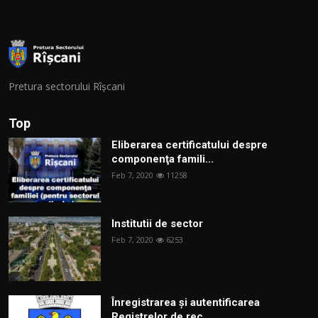
Pretura sectorului Rîșcani
Top
Eliberarea certificatului despre
componenţa famili...
Feb 7, 2020
11258
Institutii de sector
Feb 7, 2020
6253
Înregistrarea și autentificarea
Registrelor de rec...