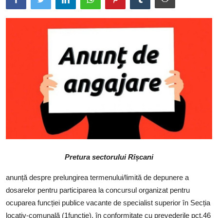
SERVICII
Sectorul Rîșcani
Căutați pe Internet
Pretura sectorului Rîșcani
anunță despre prelungirea termenului/limită de depunere a
dosarelor pentru participarea la concursul organizat pentru
ocuparea funcției publice vacante de specialist superior în Secția
locativ-comunală (1funcție), în conformitate cu prevederile pct.46