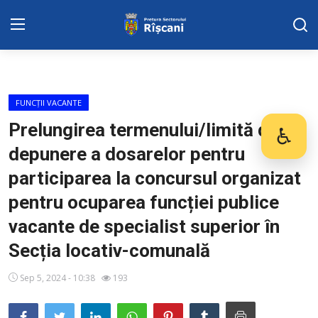
SERVICII SECTOR
FUNCȚII VACANTE
Harta sect. Riscani
Prelungirea termenului/limită de
♿
Des
depunere a dosarelor pentru
DISPOZITIILE PRETORULUI
participarea la concursul organizat
Adresa: str. Kiev 3 | tel: +373 (22) 44 10
pentru ocuparea funcției publice
98 | mail: pretura.riscani@gmail.com
vacante de specialist superior în
ADMINISTRAŢIA
Secția locativ-comunală
Transparența
Sep 5, 2024 - 10:38
193
Proiecte