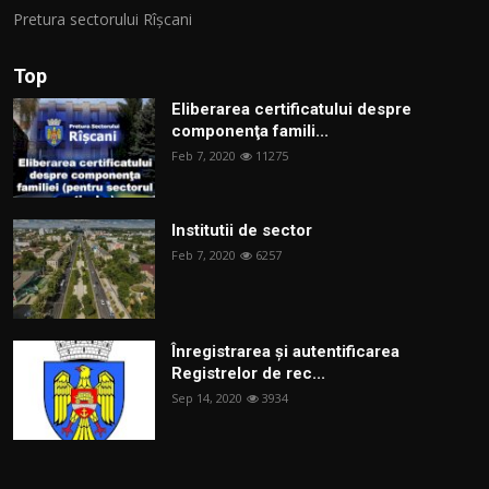
Pretura sectorului Rîșcani
Top
Eliberarea certificatului despre
componenţa famili...
Feb 7, 2020
11275
Institutii de sector
Feb 7, 2020
6257
Înregistrarea și autentificarea
Registrelor de rec...
Sep 14, 2020
3934