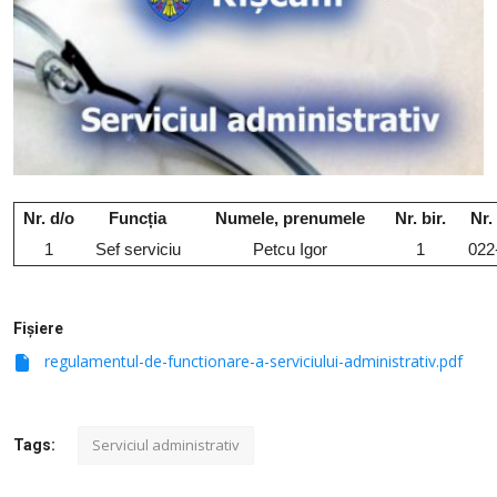
SERVICII
Sectorul Rîșcani
Căutați pe Internet
Nr. d/o
Funcția
Numele, prenumele
Nr. bir.
Nr.
1
Sef serviciu
Petcu Igor
1
022
Fișiere
regulamentul-de-functionare-a-serviciului-administrativ.pdf
Serviciul administrativ
Tags: