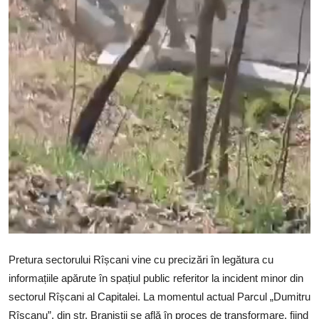
Pretura sectorului Rîșcani vine cu precizări în legătura cu
informațiile apărute în spațiul public referitor la incident minor din
sectorul Rîșcani al Capitalei. La momentul actual Parcul „Dumitru
Rîșcanu”, din str. Braniştii se află în proces de transformare, fiind