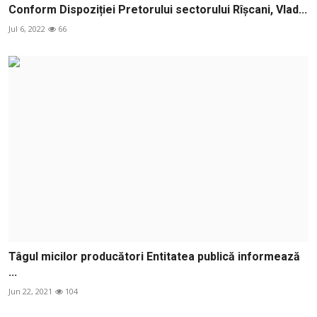
Conform Dispoziției Pretorului sectorului Rîșcani, Vlad...
Jul 6, 2022
66
Tâgul micilor producători Entitatea publică informează
...
Jun 22, 2021
104