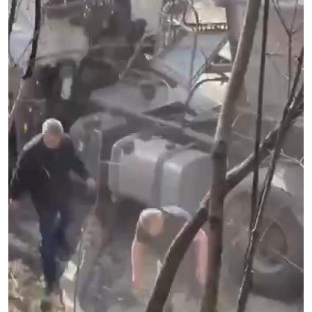
SERVICII
Sectorul Rîșcani
Căutați pe Internet