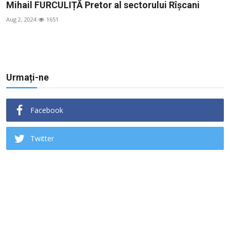
Mihail FURCULIȚĂ Pretor al sectorului Rîșcani
SERVICII
Aug 2, 2024
1651
Sectorul Rîșcani
Căutați pe Internet
Urmați-ne
Facebook
Twitter