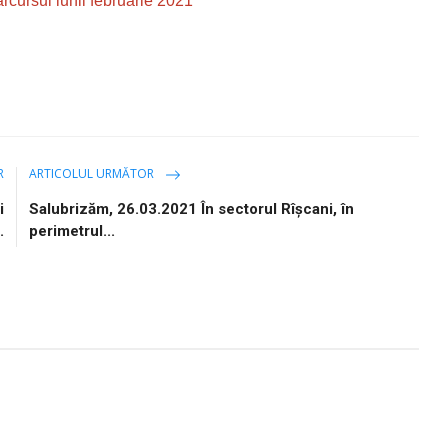
arcursul lunii februarie 2021
R
ARTICOLUL URMĂTOR
i
Salubrizăm, 26.03.2021 În sectorul Rîșcani, în
.
perimetrul...