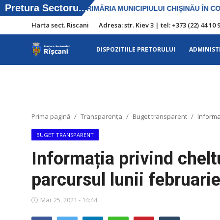
Harta sect. Riscani
Adresa: str. Kiev 3 | tel: +373 (22) 44 
DISPOZITIILE PRETORULUI
ADMINIST
Harta sect. Riscani
DISPOZITIILE PRETORULUI
Adresa: str. Kiev 3 | tel: +373 (22) 44 10
Prima pagină
Transparența
Buget transparent
Informa
98 | mail: pretura.riscani@gmail.com
BUGET TRANSPARENT
SERVICII SECTOR
Informația privind chelt
ADMINISTRAŢIA
parcursul lunii februari
Transparența
Mar 25, 2021 - 14:44
Proiecte