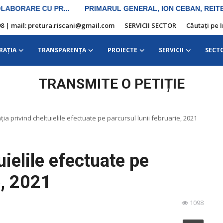
10 98 | mail: pretura.riscani@gmail.com
SERVICII SECTOR
Căutați pe 
RAŢIA
TRANSPARENȚA
PROIECTE
SERVICII
SECT
TRANSMITE O PETIȚIE
ția privind cheltuielile efectuate pe parcursul lunii februarie, 2021
uielile efectuate pe
e, 2021
1098