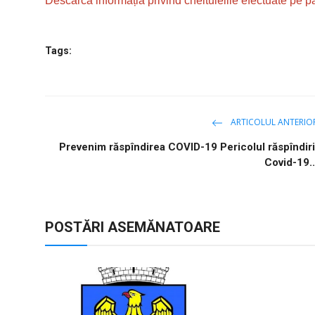
Descarcă informația privind cheltuielile efectuate pe p
Tags:
ARTICOLUL ANTERIO
Prevenim răspîndirea COVID-19 Pericolul răspîndiri
Covid-19..
POSTĂRI ASEMĂNATOARE