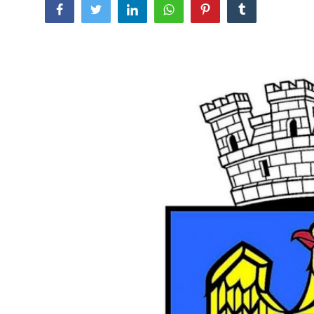
SERVICII
Sectorul Rîșcani
Căutați pe Internet