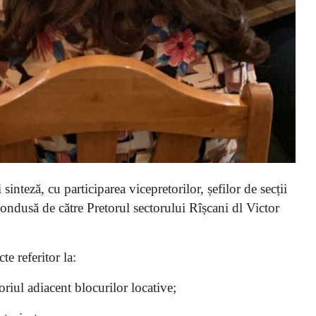
sinteză, cu participarea vicepretorilor, șefilor de secții
 condusă de către Pretorul sectorului Rîșcani dl Victor
e referitor la:
toriul adiacent blocurilor locative;