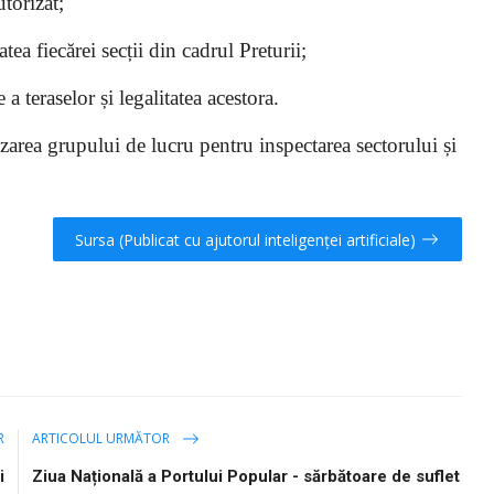
torizat;
tea fiecărei secții din cadrul Preturii;
a teraselor și legalitatea acestora.
izarea grupului de lucru pentru inspectarea sectorului și
Sursa (Publicat cu ajutorul inteligenței artificiale)
R
ARTICOLUL URMĂTOR
i
Ziua Națională a Portului Popular - sărbătoare de suflet