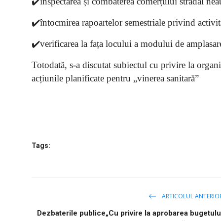
✔️inspectarea și combaterea comerțului stradal neau
✔️întocmirea rapoartelor semestriale privind activita
✔️verificarea la fața locului a modului de amplasare 
Totodată, s-a discutat subiectul cu privire la organ
acțiunile planificate pentru „vinerea sanitară”
Tags:
ARTICOLUL ANTERIO
Dezbaterile publice„Cu privire la aprobarea bugetulu