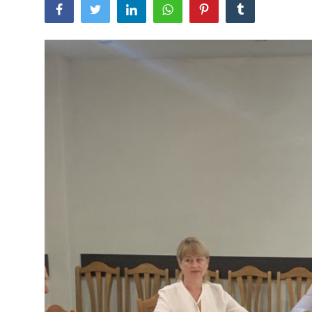
SERVICII
Sectorul Rîșcani
Căutați pe Internet