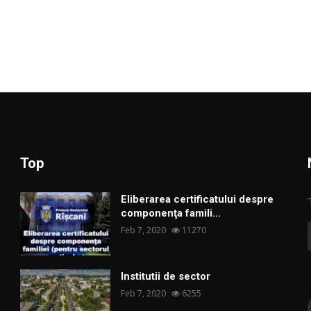
Top
Eliberarea certificatului despre
componenţa famili...
Feb 7, 2020
11270
Institutii de sector
Feb 7, 2020
6255