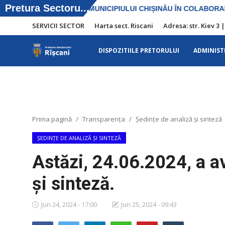
SERVICII SECTOR
Harta sect. Riscani
Adresa: str. Kiev 3 
DISPOZITIILE PRETORULUI
ADMINIST
SERVICII SECTOR
Harta sect. Riscani
DISPOZITIILE PRETORULUI
Prima pagină
Transparența
Şedinţe de analiză și sinteză
Adresa: str. Kiev 3 | tel: +373 (22) 44 10
ŞEDINŢE DE ANALIZĂ ȘI SINTEZĂ
98 | mail: pretura.riscani@gmail.com
Astăzi, 24.06.2024, a av
ADMINISTRAŢIA
și sinteză.
Transparența
Jun 24, 2024 - 17:00
Jun 25, 2024 - 09:43
Proiecte