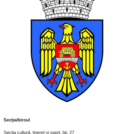
SERVICII
Sectorul Rîșcani
Căutați pe Internet
Secţia/biroul
Secţia cultură, tineret și sport, bir. 27