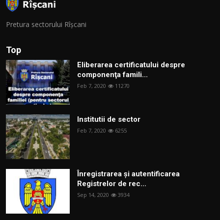
Pretura sectorului Rîșcani
Top
Eliberarea certificatului despre
componenţa famili...
Feb 7, 2020
11270
Institutii de sector
Feb 7, 2020
6255
Înregistrarea și autentificarea
Registrelor de rec...
Sep 14, 2020
3934