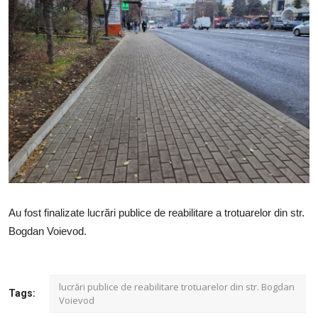
SERVICII
Sectorul Rîșcani
Căutați pe Internet
Au fost finalizate lucrări publice de reabilitare a trotuarelor din str.
Bogdan Voievod.
lucrări publice de reabilitare trotuarelor din str. Bogdan
Tags:
Voievod