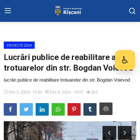
Harta sect. Riscani
PROIECTE 2024
DISPOZITIILE PRETORULUI
Lucrări publice de reabilitare a
♿
Des
trotuarelor din str. Bogdan Voievod
Adresa: str. Kiev 3 | tel: +373 (22) 44 10
98 | mail: pretura.riscani@gmail.com
lucrări publice de reabilitare trotuarelor din str. Bogdan Voievod
SERVICII SECTOR
Dec 5, 2024 - 15:03
Dec 6, 2024 - 16:07
653
ADMINISTRAŢIA
Transparența
Proiecte