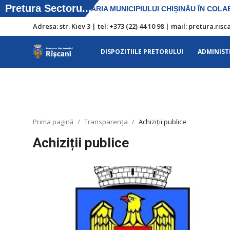
Adresa: str. Kiev 3 | tel: +373 (22) 44 10 98 | mail: pretura.r
DISPOZITIILE PRETORULUI
ADMINIST
DISPOZITIILE PRETORULUI
Adresa: str. Kiev 3 | tel: +373 (22) 44 10
98 | mail: pretura.riscani@gmail.com
Prima pagină
Transparența
Achiziții publice
SERVICII SECTOR
Achiziții publice
Harta sect. Riscani
ADMINISTRAŢIA
Transparența
Proiecte