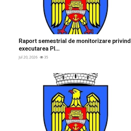
SERVICII
Sectorul Rîșcani
Căutați pe Internet
Raport semestrial de monitorizare privind
executarea Pl...
Jul 20, 2026
35