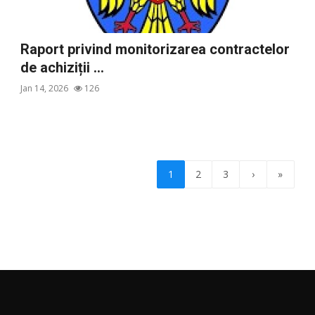
Raport privind monitorizarea contractelor
de achiziții ...
Jan 14, 2026
126
1
2
3
›
»