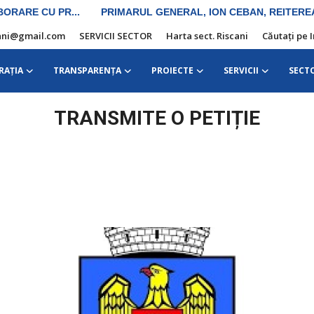
iscani@gmail.com
SERVICII SECTOR
Harta sect. Riscani
Căutați pe 
RAŢIA
TRANSPARENȚA
PROIECTE
SERVICII
SECT
TRANSMITE O PETIȚIE