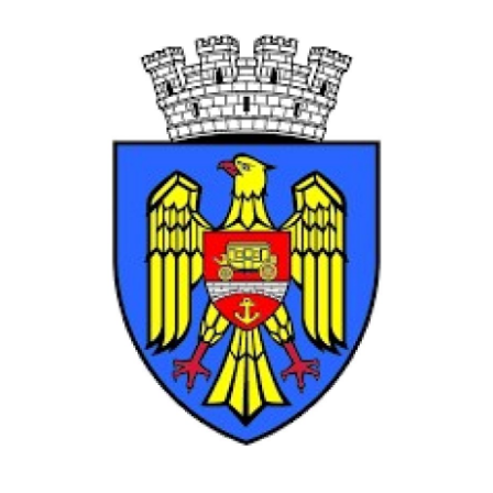
SERVICII
Sectorul Rîșcani
Căutați pe Internet