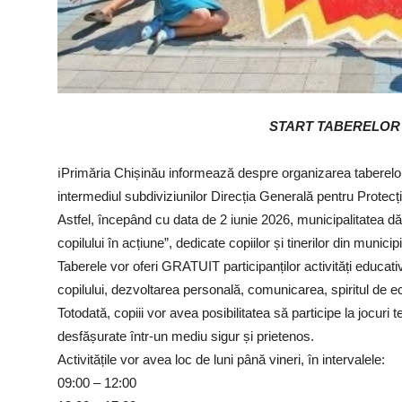
START TABERELOR 
ℹ️Primăria Chișinău informează despre organizarea taberelor
intermediul subdiviziunilor Direcția Generală pentru Protecția
Astfel, începând cu data de 2 iunie 2026, municipalitatea dă 
copilului în acțiune”, dedicate copiilor și tinerilor din municip
Taberele vor oferi GRATUIT participanților activități educati
copilului, dezvoltarea personală, comunicarea, spiritul de e
Totodată, copiii vor avea posibilitatea să participe la jocuri t
desfășurate într-un mediu sigur și prietenos.
Activitățile vor avea loc de luni până vineri, în intervalele:
09:00 – 12:00