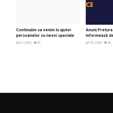
Continuăm sa venim în ajutor
Anunț Pretura 
persoanelor cu nevoi speciale
informează de
Jun 5, 2023
81
Jul 30, 2024
92