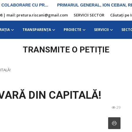
10 98 | mail: pretura.riscani@gmail.com
SERVICII SECTOR
Căutați pe 
RAŢIA
TRANSPARENȚA
PROIECTE
SERVICII
SECT
TRANSMITE O PETIȚIE
ITALĂ!
VARĂ DIN CAPITALĂ!
29