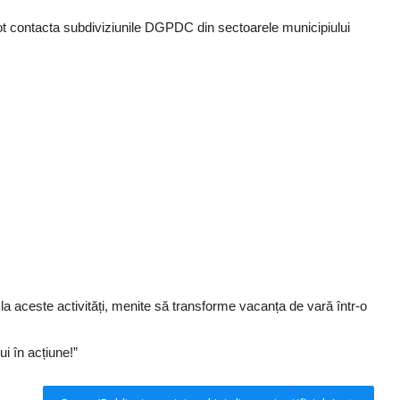
ii pot contacta subdiviziunile DGPDC din sectoarele municipiului
 la aceste activități, menite să transforme vacanța de vară într-o
i în acțiune!”