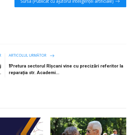
Sursa (Publicat cu ajutorul inteligenței artificiale)
R
ARTICOLUL URMĂTOR
j
❗️Pretura sectorul Rîșcani vine cu precizări referitor la
.
reparația str. Academi...