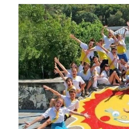
SERVICII
Sectorul Rîșcani
Căutați pe Internet