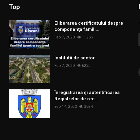
Top
Eliberarea certificatului despre
componenţa famili...
Feb 7, 2020
11266
Institutii de sector
Feb 7, 2020
6255
Înregistrarea și autentificarea
Registrelor de rec...
Sep 14, 2020
3934