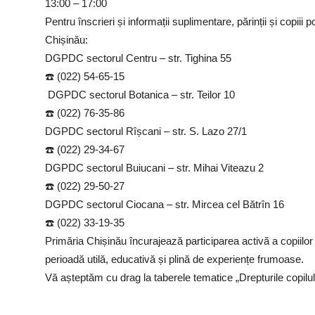
13:00 – 17:00
Pentru înscrieri și informații suplimentare, părinții și copi
Chișinău:
DGPDC sectorul Centru – str. Tighina 55
☎️ (022) 54-65-15
DGPDC sectorul Botanica – str. Teilor 10
☎️ (022) 76-35-86
DGPDC sectorul Rîșcani – str. S. Lazo 27/1
☎️ (022) 29-34-67
DGPDC sectorul Buiucani – str. Mihai Viteazu 2
☎️ (022) 29-50-27
DGPDC sectorul Ciocana – str. Mircea cel Bătrîn 16
☎️ (022) 33-19-35
Primăria Chișinău încurajează participarea activă a copiilor
perioadă utilă, educativă și plină de experiențe frumoase.
Vă așteptăm cu drag la taberele tematice „Drepturile copilulu