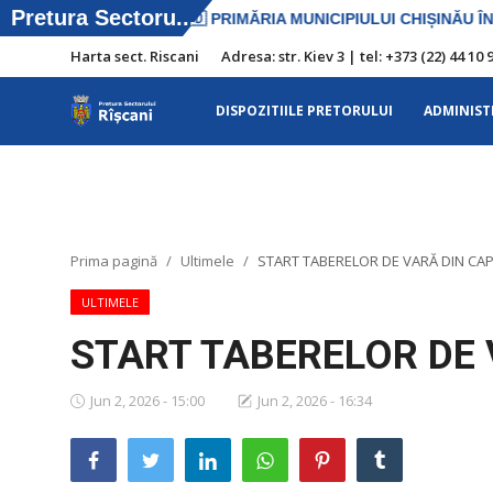
Harta sect. Riscani
Adresa: str. Kiev 3 | tel: +373 (22) 44 
DISPOZITIILE PRETORULUI
ADMINIST
Harta sect. Riscani
DISPOZITIILE PRETORULUI
Adresa: str. Kiev 3 | tel: +373 (22) 44 10
Prima pagină
Ultimele
START TABERELOR DE VARĂ DIN CAP
98 | mail: pretura.riscani@gmail.com
ULTIMELE
SERVICII SECTOR
START TABERELOR DE 
ADMINISTRAŢIA
Jun 2, 2026 - 15:00
Jun 2, 2026 - 16:34
Transparența
Proiecte