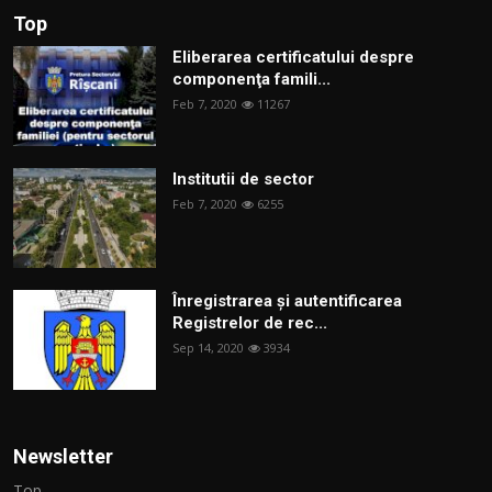
Top
Eliberarea certificatului despre
componenţa famili...
Feb 7, 2020
11267
Institutii de sector
Feb 7, 2020
6255
Înregistrarea și autentificarea
Registrelor de rec...
Sep 14, 2020
3934
Newsletter
Top