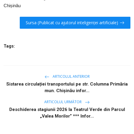
SERVICII
Chișinău
Sectorul Rîșcani
Sursa (Publicat cu ajutorul inteligenței artificiale)
Căutați pe Internet
Tags:
ARTICOLUL ANTERIOR
Sistarea circulației transportului pe str. Columna Primăria
mun. Chișinău infor...
ARTICOLUL URMĂTOR
Deschiderea stagiunii 2026 la Teatrul Verde din Parcul
„Valea Morilor” *** Infor...