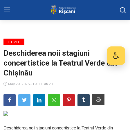
DISPOZITIILE PRETORULUI
ULTIMELE
Adresa: str. Kiev 3 | tel: +373 (22) 44 10
Deschiderea noii stagiuni
♿
Des
98 | mail: pretura.riscani@gmail.com
concertistice la Teatrul Verde din
SERVICII SECTOR
Chișinău
Harta sect. Riscani
May 29, 2026 - 19:00
23
ADMINISTRAŢIA
Transparența
Proiecte
Deschiderea noii stagiuni concertistice la Teatrul Verde din