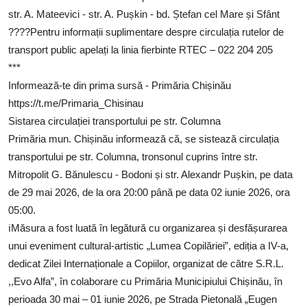
str. A. Mateevici - str. A. Pușkin - bd. Ștefan cel Mare și Sfânt
????Pentru informații suplimentare despre circulația rutelor de
transport public apelați la linia fierbinte RTEC – 022 204 205
***
Informează-te din prima sursă - Primăria Chișinău
https://t.me/Primaria_Chisinau
Sistarea circulației transportului pe str. Columna
Primăria mun. Chișinău informează că, se sistează circulația
transportului pe str. Columna, tronsonul cuprins între str.
Mitropolit G. Bănulescu - Bodoni și str. Alexandr Pușkin, pe data
de 29 mai 2026, de la ora 20:00 până pe data 02 iunie 2026, ora
05:00.
ℹ️Măsura a fost luată în legătură cu organizarea și desfășurarea
unui eveniment cultural-artistic „Lumea Copilăriei”, ediția a IV-a,
dedicat Zilei Internaționale a Copiilor, organizat de către S.R.L.
,,Evo Alfa”, în colaborare cu Primăria Municipiului Chișinău, în
perioada 30 mai – 01 iunie 2026, pe Strada Pietonală „Eugen