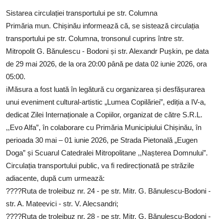
SERVICII
Sistarea circulației transportului pe str. Columna
Primăria mun. Chișinău informează că, se sistează circulația
Sectorul Rîșcani
transportului pe str. Columna, tronsonul cuprins între str.
Căutați pe Internet
Mitropolit G. Bănulescu - Bodoni și str. Alexandr Pușkin, pe data
de 29 mai 2026, de la ora 20:00 până pe data 02 iunie 2026, ora
05:00.
ℹ️Măsura a fost luată în legătură cu organizarea și desfășurarea
unui eveniment cultural-artistic „Lumea Copilăriei”, ediția a IV-a,
dedicat Zilei Internaționale a Copiilor, organizat de către S.R.L.
,,Evo Alfa”, în colaborare cu Primăria Municipiului Chișinău, în
perioada 30 mai – 01 iunie 2026, pe Strada Pietonală „Eugen
Doga” și Scuarul Catedralei Mitropolitane ,,Nașterea Domnului”.
Circulația transportului public, va fi redirecționată pe străzile
adiacente, după cum urmează:
????Ruta de troleibuz nr. 24 - pe str. Mitr. G. Bănulescu-Bodoni -
str. A. Mateevici - str. V. Alecsandri;
????Ruta de troleibuz nr. 28 - pe str. Mitr. G. Bănulescu-Bodoni -