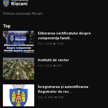
Pretura sectorului Rîșcani
Top
Eliberarea certificatului despre
componenţa famili...
Feb 7, 2020
11260
Institutii de sector
Feb 7, 2020
6253
Înregistrarea și autentificarea
Registrelor de rec...
Sep 14, 2020
3932