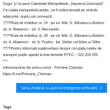
Doga” și Scuarul Catedralei Mitropolitane ,,Nașterea Domnului”.
Circulația transportului public, va fi redirecționată pe străzile
adiacente, după cum urmează:
????Ruta de troleibuz nr. 24 - pe str. Mitr. G. Bănulescu-Bodoni -
str. A. Mateevici - str. V. Alecsandri;
????Ruta de troleibuz nr. 28 - pe str. Mitr. G. Bănulescu-Bodoni -
str. A. Mateevici - str. A. Pușkin - bd. Ștefan cel Mare și Sfânt
????Pentru informații suplimentare despre circulația rutelor de
transport public apelați la linia fierbinte RTEC – 022 204 205
***
Informează-te din prima sursă - Primăria Chișinău
https://t.me/Primaria_Chisinau
Sursa (Publicat cu ajutorul inteligenței artificiale)
Tags: