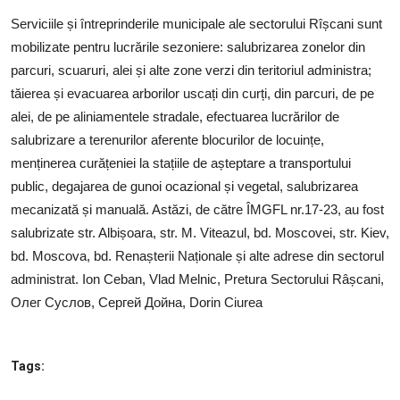
SERVICII
Serviciile și întreprinderile municipale ale sectorului Rîșcani sunt
mobilizate pentru lucrările sezoniere: salubrizarea zonelor din
Sectorul Rîșcani
parcuri, scuaruri, alei și alte zone verzi din teritoriul administra;
Căutați pe Internet
tăierea și evacuarea arborilor uscați din curți, din parcuri, de pe
alei, de pe aliniamentele stradale, efectuarea lucrărilor de
salubrizare a terenurilor aferente blocurilor de locuințe,
menținerea curățeniei la stațiile de așteptare a transportului
public, degajarea de gunoi ocazional și vegetal, salubrizarea
mecanizată și manuală. Astăzi, de către ÎMGFL nr.17-23, au fost
salubrizate str. Albișoara, str. M. Viteazul, bd. Moscovei, str. Kiev,
bd. Moscova, bd. Renașterii Naționale și alte adrese din sectorul
administrat. Ion Ceban, Vlad Melnic, Pretura Sectorului Râșcani,
Олег Суслов, Сергей Дойна, Dorin Ciurea
Tags: