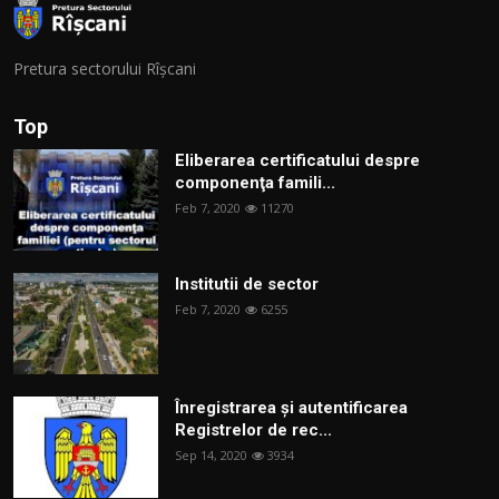
Pretura sectorului Rîșcani
Top
Eliberarea certificatului despre
componenţa famili...
Feb 7, 2020
11270
Institutii de sector
Feb 7, 2020
6255
Înregistrarea și autentificarea
Registrelor de rec...
Sep 14, 2020
3934