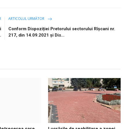
R
ARTICOLUL URMĂTOR
i
Conform Dispoziției Pretorului sectorului Rîșcani nr.
.
217, din 14.09.2021 și Dis...
Petrecerea care
Lucrările de reabilitare a zonei