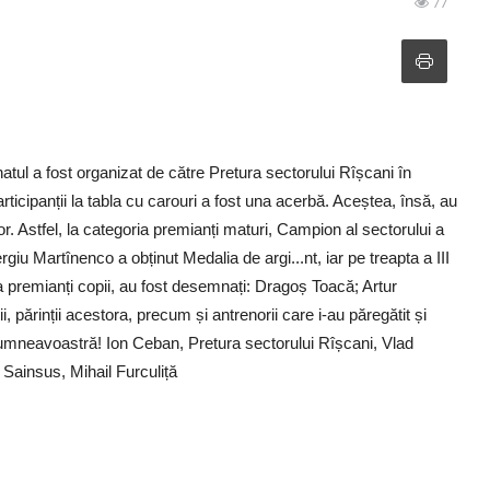
77
tul a fost organizat de către Pretura sectorului Rîșcani în
rticipanții la tabla cu carouri a fost una acerbă. Aceștea, însă, au
r. Astfel, la categoria premianți maturi, Campion al sectorului a
giu Martînenco a obținut Medalia de argi...nt, iar pe treapta a III
a premianți copii, au fost desemnați: Dragoș Toacă; Artur
, părinții acestora, precum și antrenorii care i-au păregătit și
Dumneavoastră! Ion Ceban, Pretura sectorului Rîșcani, Vlad
Sainsus, Mihail Furculiță