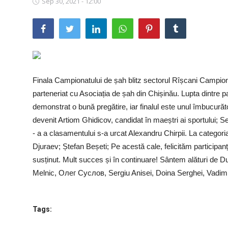
Sep 30, 2021 - 12:00
SERVICII
Sectorul Rîșcani
Căutați pe Internet
Finala Campionatului de șah blitz sectorul Rîșcani Campiona
parteneriat cu Asociația de șah din Chișinău. Lupta dintre pa
demonstrat o bună pregătire, iar finalul este unul îmbucurăto
devenit Artiom Ghidicov, candidat în maeștri ai sportului; Ser
- a a clasamentului s-a urcat Alexandru Chirpii. La categori
Djuraev; Ștefan Beșeti; Pe acestă cale, felicităm participanții
susținut. Mult succes și în continuare! Sântem alături de 
Melnic, Олег Суслов, Sergiu Anisei, Doina Serghei, Vadim 
Tags: