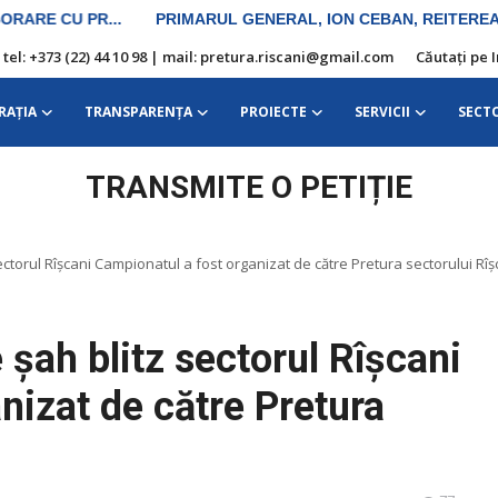
| tel: +373 (22) 44 10 98 | mail: pretura.riscani@gmail.com
Căutați pe 
RAŢIA
TRANSPARENȚA
PROIECTE
SERVICII
SECT
TRANSMITE O PETIȚIE
ctorul Rîșcani Campionatul a fost organizat de către Pretura sectorului Rîșca
șah blitz sectorul Rîșcani
nizat de către Pretura