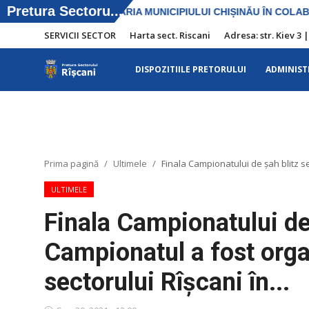
SERVICII SECTOR
Harta sect. Riscani
Adresa: str. Kiev 3 
DISPOZITIILE PRETORULUI
ADMINIST
SERVICII SECTOR
Harta sect. Riscani
DISPOZITIILE PRETORULUI
Prima pagină
Ultimele
Finala Campionatului de șah blitz se
Adresa: str. Kiev 3 | tel: +373 (22) 44 10
ULTIMELE
98 | mail: pretura.riscani@gmail.com
Finala Campionatului de 
ADMINISTRAŢIA
Campionatul a fost orga
Transparența
sectorului Rîșcani în...
Proiecte