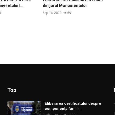
neretului l...
din jurul Monumentului
0
Sep 16, 2022
69
Top
Eliberarea certificatului despre
componenţa famili...
Feb 7, 2020
11270