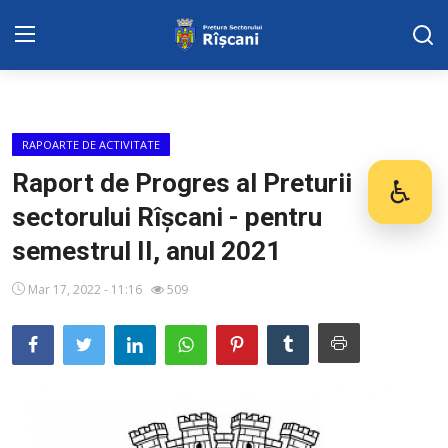
DISPOZITIILE PRETORULUI
RAPOARTE DE ACTIVITATE
Adresa: str. Kiev 3 | tel: +373 (22) 44 10
Raport de Progres al Preturii
♿
Des
98 | mail: pretura.riscani@gmail.com
sectorului Rîșcani - pentru
SERVICII SECTOR
semestrul II, anul 2021
Harta sect. Riscani
Mar 17, 2022 - 11:16
509
ADMINISTRAŢIA
Transparența
Proiecte