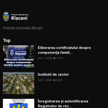
Pretura sectorului Rîșcani
Top
Eliberarea certificatului despre
componenţa famili...
Feb 7, 2020
11271
Institutii de sector
Feb 7, 2020
6255
Înregistrarea și autentificarea
Registrelor de rec...