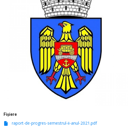
SERVICII
Sectorul Rîșcani
Căutați pe Internet
Fișiere
raport-de-progres-semestrul-ii-anul-2021.pdf