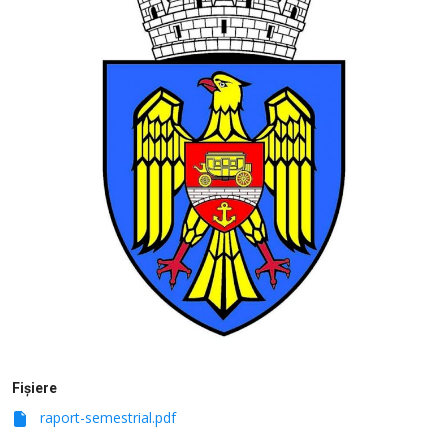
SERVICII
Sectorul Rîșcani
Căutați pe Internet
Fișiere
raport-semestrial.pdf