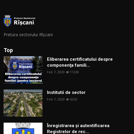
Pretura sectorului Rîșcani
Top
Eliberarea certificatului despre
componenţa famili...
Feb 7, 2020
11269
Institutii de sector
Feb 7, 2020
6255
Înregistrarea și autentificarea
Registrelor de rec...