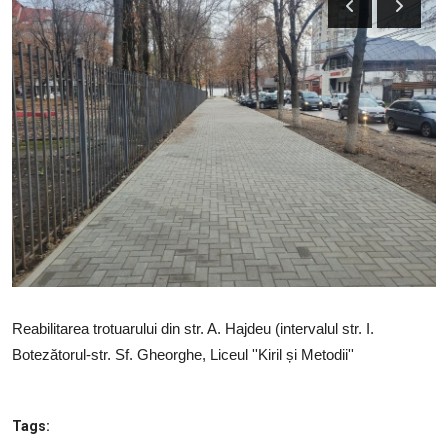
SERVICII
Sectorul Rîșcani
Căutați pe Internet
Reabilitarea trotuarului din str. A. Hajdeu (intervalul str. I.
Botezătorul-str. Sf. Gheorghe, Liceul ''Kiril și Metodii''
Tags: