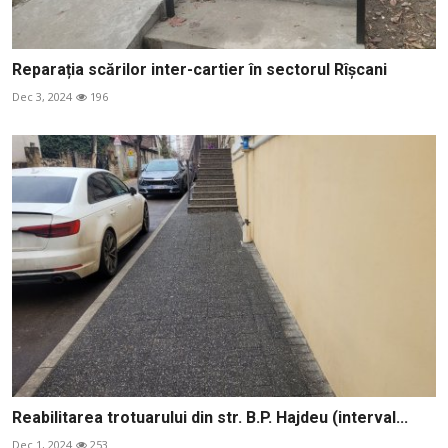
Reparația scărilor inter-cartier în sectorul Rîșcani
Dec 3, 2024
196
Reabilitarea trotuarului din str. B.P. Hajdeu (interval...
Dec 1, 2024
253