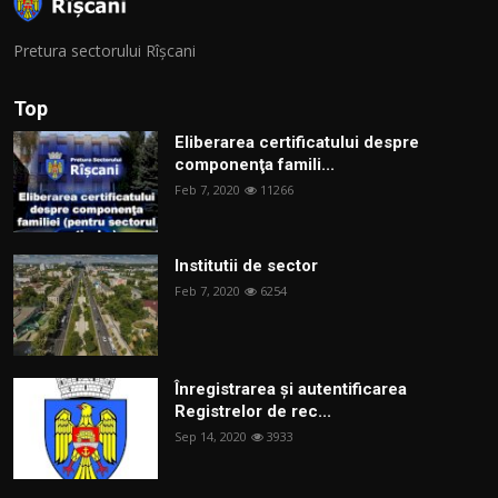
Pretura sectorului Rîșcani
Top
Eliberarea certificatului despre
componenţa famili...
Feb 7, 2020
11266
Institutii de sector
Feb 7, 2020
6254
Înregistrarea și autentificarea
Registrelor de rec...
Sep 14, 2020
3933