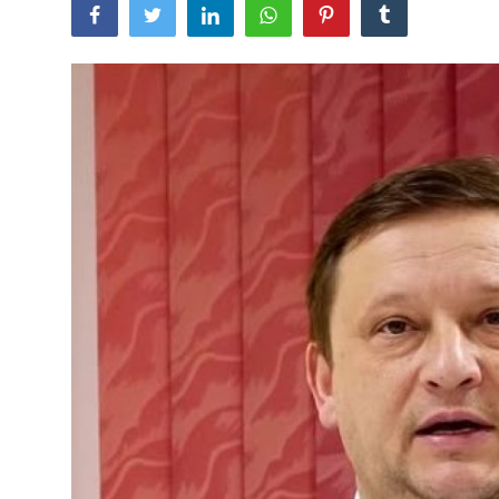
SERVICII
Sectorul Rîșcani
Căutați pe Internet