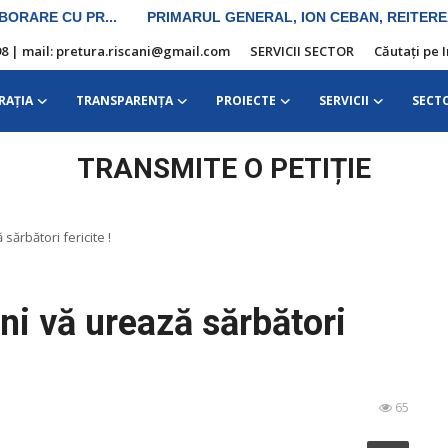
10 98 | mail: pretura.riscani@gmail.com
SERVICII SECTOR
Căutați pe 
RAŢIA
TRANSPARENȚA
PROIECTE
SERVICII
SECT
TRANSMITE O PETIȚIE
sărbători fericite !
ni vă urează sărbători
65