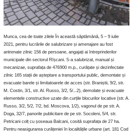
Munca, cea de toate zilele În această săptămână, 5 – 9 iulie
2021, pentru lucrările de salubrizare și amenajare au fost
antrenate zilnic 156 de persoane, angajați ai întreprinderilor
municipale din sectorul Rîșcani. S-a salubrizat, manual și
mecanizaе, suprafața de 476900 m.p., curățate și dezinfectate
zilnic 165 stații de așteptare a transportului public, demontate și
evacuate barele și limitatoarele de acces (str. Braniștii, 9/2, str.
M. Costin, 3/1, str. Al. Russo, 3/2, 5/...2), demolate și evacuate
elementele constructive uzate din curțile blocurilor locative (str. A.
Russo, 3/2, 5/2, 7/2, bd. Moscova, 1/2), vagonul de pe str. A.
Doga, 32/7, panorile publicitare de pe str. Socoleni, 5/4, str.
Petricani colț cu șoseaua Balcani, cosită suprafața de 27 ha.
Pentru neasigurarea curățeniei în localitățile urbane (art. 181 Cod