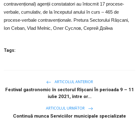
contravențional) agenții constatatori au întocmit 17 procese-
verbale, cumulativ, de la începutul anului în curs – 465 de
procese-verbale contravenționale. Pretura Sectorului Râșcani,
Ion Ceban, Vlad Melnic, Олег Суслов, Сергей Дойна
Tags:
ARTICOLUL ANTERIOR
Festival gastronomic în sectorul Rîșcani În perioada 9 – 11
iulie 2021, între or...
ARTICOLUL URMĂTOR
Continuă munca Serviciilor municipale specializate