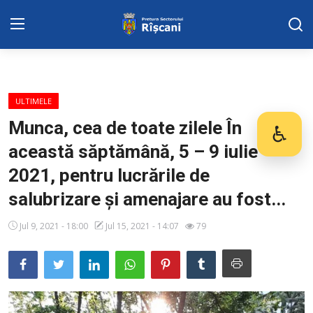
Harta sect. Riscani
ULTIMELE
DISPOZITIILE PRETORULUI
Munca, cea de toate zilele În
♿
Des
această săptămână, 5 – 9 iulie
Adresa: str. Kiev 3 | tel: +373 (22) 44 10
98 | mail: pretura.riscani@gmail.com
2021, pentru lucrările de
salubrizare și amenajare au fost...
SERVICII SECTOR
Jul 9, 2021 - 18:00
Jul 15, 2021 - 14:07
79
ADMINISTRAŢIA
Transparența
Proiecte