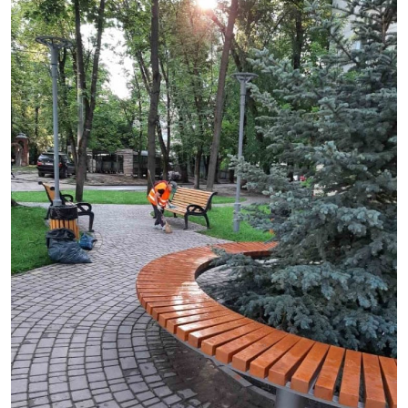
SERVICII
Sectorul Rîșcani
Căutați pe Internet