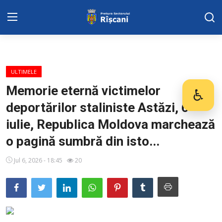
Harta sect. Riscani
ULTIMELE
DISPOZITIILE PRETORULUI
Memorie eternă victimelor
♿
Des
deportărilor staliniste ​Astăzi, 6
Adresa: str. Kiev 3 | tel: +373 (22) 44 10
98 | mail: pretura.riscani@gmail.com
iulie, Republica Moldova marchează
o pagină sumbră din isto...
SERVICII SECTOR
Jul 6, 2026 - 18:45
20
ADMINISTRAŢIA
Transparența
Proiecte