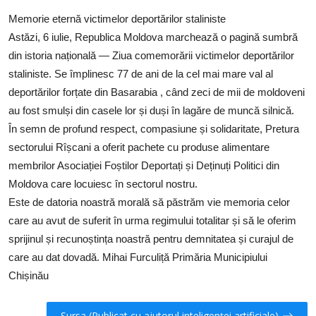
SERVICII
Memorie eternă victimelor deportărilor staliniste
​Astăzi, 6 iulie, Republica Moldova marchează o pagină sumbră
Sectorul Rîșcani
din istoria națională — Ziua comemorării victimelor deportărilor
Căutați pe Internet
staliniste. Se împlinesc 77 de ani de la cel mai mare val al
deportărilor forțate din Basarabia , când zeci de mii de moldoveni
au fost smulși din casele lor și duși în lagăre de muncă silnică.
​În semn de profund respect, compasiune și solidaritate, Pretura
sectorului Rîșcani a oferit pachete cu produse alimentare
membrilor Asociației Foștilor Deportați și Deținuți Politici din
Moldova care locuiesc în sectorul nostru.
Este de datoria noastră morală să păstrăm vie memoria celor
care au avut de suferit în urma regimului totalitar și să le oferim
sprijinul și recunoștința noastră pentru demnitatea și curajul de
care au dat dovadă. Mihai Furculiță Primăria Municipiului
Chișinău
Sursa (Publicat cu ajutorul inteligenței artificiale)