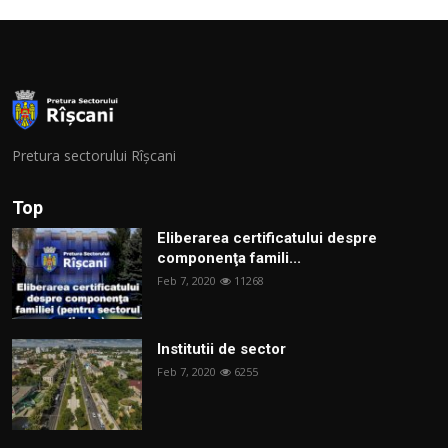
Pretura sectorului Rîșcani
Top
Eliberarea certificatului despre
componenţa famili...
Feb 7, 2020
11268
Institutii de sector
Feb 7, 2020
6255