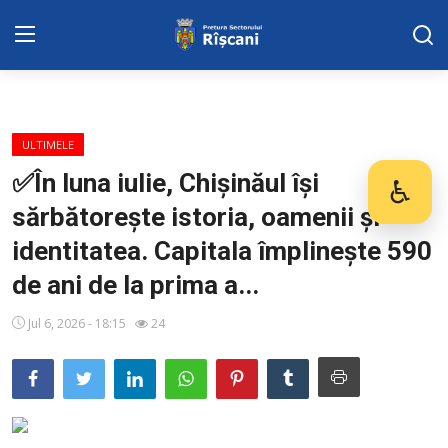
DISPOZITIILE PRETORULUI
ULTIMELE
Adresa: str. Kiev 3 | tel: +373 (22) 44 10
✅În luna iulie, Chișinăul își
♿
Des
98 | mail: pretura.riscani@gmail.com
sărbătorește istoria, oamenii și
SERVICII SECTOR
identitatea. Capitala împlinește 590
de ani de la prima a...
Harta sect. Riscani
Jul 6, 2026 - 18:15
24
ADMINISTRAŢIA
Transparența
Proiecte