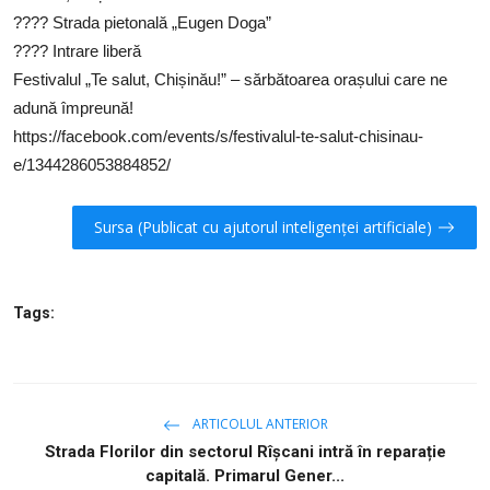
???? Strada pietonală „Eugen Doga”
???? Intrare liberă
Festivalul „Te salut, Chișinău!” – sărbătoarea orașului care ne
adună împreună!
https://facebook.com/events/s/festivalul-te-salut-chisinau-
e/1344286053884852/
Sursa (Publicat cu ajutorul inteligenței artificiale)
Tags:
ARTICOLUL ANTERIOR
Strada Florilor din sectorul Rîșcani intră în reparație
capitală. Primarul Gener...