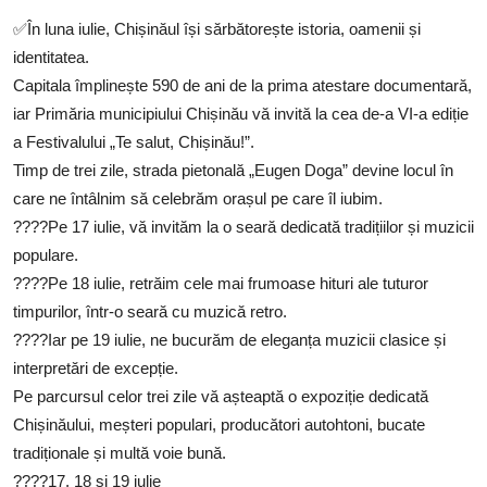
SERVICII
✅În luna iulie, Chișinăul își sărbătorește istoria, oamenii și
identitatea.
Sectorul Rîșcani
Capitala împlinește 590 de ani de la prima atestare documentară,
Căutați pe Internet
iar Primăria municipiului Chișinău vă invită la cea de-a VI-a ediție
a Festivalului „Te salut, Chișinău!”.
Timp de trei zile, strada pietonală „Eugen Doga” devine locul în
care ne întâlnim să celebrăm orașul pe care îl iubim.
????Pe 17 iulie, vă invităm la o seară dedicată tradițiilor și muzicii
populare.
????Pe 18 iulie, retrăim cele mai frumoase hituri ale tuturor
timpurilor, într-o seară cu muzică retro.
????Iar pe 19 iulie, ne bucurăm de eleganța muzicii clasice și
interpretări de excepție.
Pe parcursul celor trei zile vă așteaptă o expoziție dedicată
Chișinăului, meșteri populari, producători autohtoni, bucate
tradiționale și multă voie bună.
????17, 18 și 19 iulie