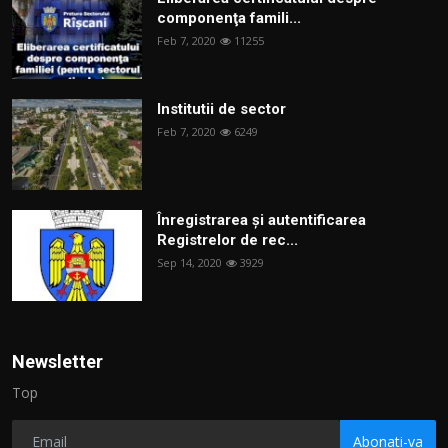
componenţa famili...
Feb 7, 2020
11255
Institutii de sector
Feb 7, 2020
6249
Înregistrarea și autentificarea
Registrelor de rec...
Sep 14, 2020
3929
Newsletter
Top
Abonati-va