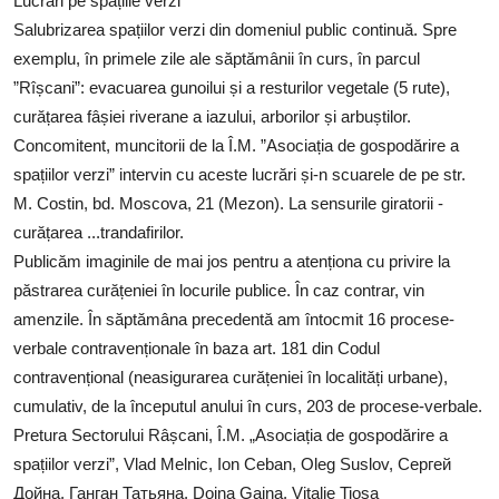
Lucrări pe spațiile verzi
SERVICII
Salubrizarea spațiilor verzi din domeniul public continuă. Spre
exemplu, în primele zile ale săptămânii în curs, în parcul
Sectorul Rîșcani
”Rîșcani”: evacuarea gunoilui și a resturilor vegetale (5 rute),
Căutați pe Internet
curățarea fâșiei riverane a iazului, arborilor și arbuștilor.
Concomitent, muncitorii de la Î.M. ”Asociația de gospodărire a
spațiilor verzi” intervin cu aceste lucrări și-n scuarele de pe str.
M. Costin, bd. Moscova, 21 (Mezon). La sensurile giratorii -
curățarea ...trandafirilor.
Publicăm imaginile de mai jos pentru a atenționa cu privire la
păstrarea curățeniei în locurile publice. În caz contrar, vin
amenzile. În săptămâna precedentă am întocmit 16 procese-
verbale contravenționale în baza art. 181 din Codul
contravențional (neasigurarea curățeniei în localități urbane),
cumulativ, de la începutul anului în curs, 203 de procese-verbale.
Pretura Sectorului Râșcani
,
Î.M. „Asociația de gospodărire a
spațiilor verzi”
,
Vlad Melnic
,
Ion Ceban
, Oleg Suslov, Сергей
Дойна, Ганган Татьяна,
Doina Gaina
,
Vitalie Tiosa