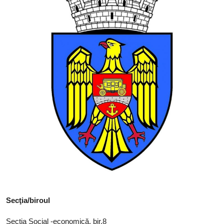
SERVICII
Sectorul Rîșcani
Căutați pe Internet
Secţia/biroul
Secţia Social -economică, bir.8