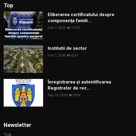
Top
Eliberarea certificatului despre
componenţa famili...
Feb 7, 2020
11275
Institutii de sector
Feb 7, 2020
6257
Înregistrarea și autentificarea
Registrelor de rec...
Sep 14, 2020
3934
Newsletter
Top