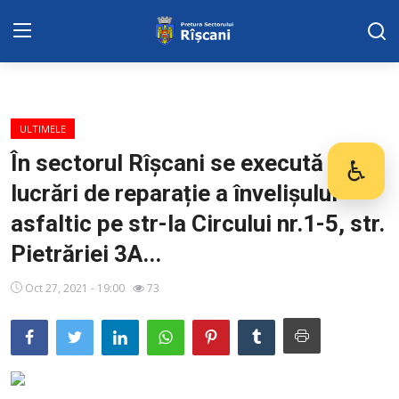
SERVICII SECTOR
ULTIMELE
Harta sect. Riscani
În sectorul Rîșcani se execută
♿
Des
lucrări de reparație a învelișului
DISPOZITIILE PRETORULUI
asfaltic pe str-la Circului nr.1-5, str.
Adresa: str. Kiev 3 | tel: +373 (22) 44 10
Pietrăriei 3A...
98 | mail: pretura.riscani@gmail.com
Oct 27, 2021 - 19:00
73
ADMINISTRAŢIA
Transparența
Proiecte