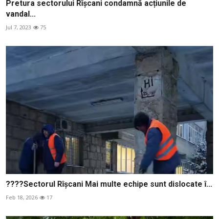
Pretura sectorului Rîșcani condamnă acțiunile de
vandal...
Jul 7, 2023
75
????Sectorul Rîșcani Mai multe echipe sunt dislocate î...
Feb 18, 2026
17