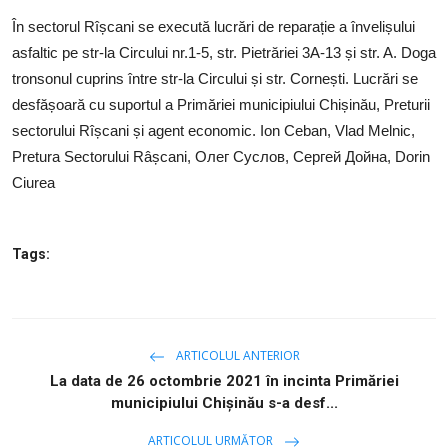
SERVICII
În sectorul Rîșcani se execută lucrări de reparație a învelișului
asfaltic pe str-la Circului nr.1-5, str. Pietrăriei 3A-13 și str. A. Doga
Sectorul Rîșcani
tronsonul cuprins între str-la Circului și str. Cornești. Lucrări se
Căutați pe Internet
desfășoară cu suportul a Primăriei municipiului Chișinău, Preturii
sectorului Rîșcani și agent economic. Ion Ceban, Vlad Melnic,
Pretura Sectorului Râșcani, Олег Суслов, Сергей Дойна, Dorin
Ciurea
Tags:
ARTICOLUL ANTERIOR
La data de 26 octombrie 2021 în incinta Primăriei
municipiului Chișinău s-a desf...
ARTICOLUL URMĂTOR