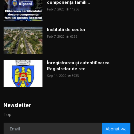
componenţa famili...
Feb 7, 2020
11266
Institutii de sector
Feb 7, 2020
6255
Înregistrarea și autentificarea
Registrelor de rec...
Sep 14, 2020
3933
Newsletter
Top
Abonati-va