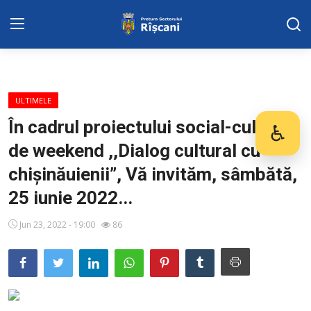
SERVICII SECTOR
ULTIMELE
Harta sect. Riscani
În cadrul proiectului social-cultural
♿
Des
de weekend ,,Dialog cultural cu
DISPOZITIILE PRETORULUI
chișinăuienii”, Vă invităm, sâmbătă,
Adresa: str. Kiev 3 | tel: +373 (22) 44 10
25 iunie 2022...
98 | mail: pretura.riscani@gmail.com
Jun 23, 2022 - 19:00
86
ADMINISTRAŢIA
Transparența
Proiecte