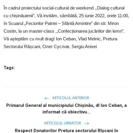
SERVICII
În cadrul proiectului social-cultural de weekend ,,Dialog cultural
cu chișinăuienii”, Vă invităm, sâmbătă, 25 iunie 2022, orele 11:00,
Sectorul Rîșcani
în Scuarul „Feciorilor Patriei – Sfântă Amintire” din str. Miron
Căutați pe Internet
Costin, la un master-class ,,Confecționarea jucăriilor din lemn”.
Vă așteptăm cu mult drag! Ion Ceban, Vlad Melnic, Pretura
Sectorului Râșcani, Олег Суслов, Sergiu Anisei
Tags:
ARTICOLUL ANTERIOR
Primarul General al municipiului Chișinău, dl Ion Ceban, a
informat că obiectivu...
ARTICOLUL URMĂTOR
Respect Donatorilor Pretura sectorului Rîșcani în