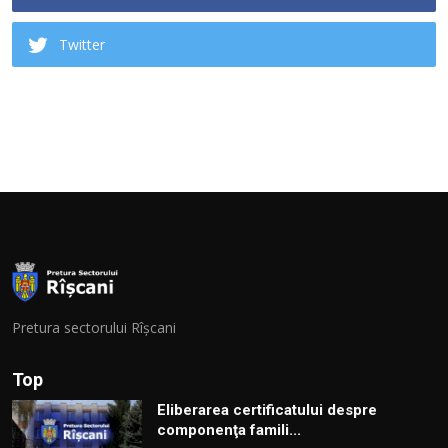
Twitter
Pretura sectorului Rîșcani
Top
Eliberarea certificatului despre
componenţa famili...