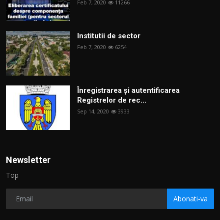
Feb 7, 2020
11266
Institutii de sector
Feb 7, 2020
6254
Înregistrarea și autentificarea
Registrelor de rec...
Sep 14, 2020
3933
Newsletter
Top
Abonati-va