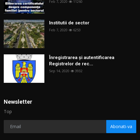
Feb 7, 2020
11260
Institutii de sector
Feb 7, 2020
6253
Înregistrarea și autentificarea
Registrelor de rec...
Sep 14, 2020
3932
Newsletter
Top
Abonati-va