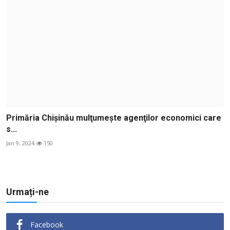
Primăria Chişinău mulţumeşte agenţilor economici care
s...
Jan 9, 2024
150
Urmați-ne
Facebook