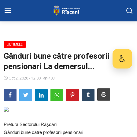
DISPOZITIILE PRETORULUI
ULTIMELE
Adresa: str. Kiev 3 | tel: +373 (22) 44 10
Gânduri bune către profesorii
♿
Des
98 | mail: pretura.riscani@gmail.com
pensionari La demersul...
SERVICII SECTOR
Oct 2, 2020 - 12:00
403
Harta sect. Riscani
ADMINISTRAŢIA
Transparența
Pretura Sectorului Râșcani
Proiecte
Gânduri bune către profesorii pensionari