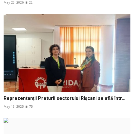
May 23, 2026
22
Reprezentanții Preturii sectorului Rîșcani se află într...
May 13, 2025
75