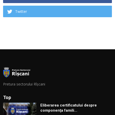
Twitter
Pretura sectorului Rîșcani
Top
Eliberarea certificatului despre
componenţa famili...