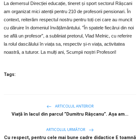
SERVICII
La demersul Direcției educație, tineret și sport sectorul Râșcani
am organizat mici atenții pentru 210 de profesorii pensionari. În
Sectorul Rîșcani
context, reiterăm respectul nostru pentru toți cei care au muncit
cu dăruire în domeniul învățământului. ”În spatele fiecărui din noi
Căutați pe Internet
se află un profesor”, a subliniat pretorul,
Vlad Melnic
, cu referire
la rolul dascălului în viața sa, respectiv și-n viața, activitatea
noastră, a tuturor. La mulți ani, Scumpii noștri Profesori!
Tags:
ARTICOLUL ANTERIOR
Viață în lacul din parcul ”Dumitru Râșcanu”. Așa am...
ARTICOLUL URMĂTOR
Cu respect, pentru cele mai bune cadre didactice E toamnă