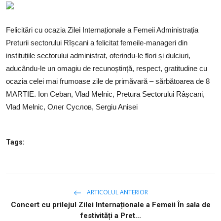
SERVICII
Sectorul Rîșcani
Felicitări cu ocazia Zilei Internaționale a Femeii Administrația
Preturii sectorului Rîșcani a felicitat femeile-manageri din
Căutați pe Internet
instituțiile sectorului administrat, oferindu-le flori și dulciuri,
aducându-le un omagiu de recunoștință, respect, gratitudine cu
ocazia celei mai frumoase zile de primăvară – sărbătoarea de 8
MARTIE. Ion Ceban, Vlad Melnic, Pretura Sectorului Râșcani,
Vlad Melnic, Олег Суслов, Sergiu Anisei
Tags:
ARTICOLUL ANTERIOR
Concert cu prilejul Zilei Internaționale a Femeii În sala de
festivități a Pret...