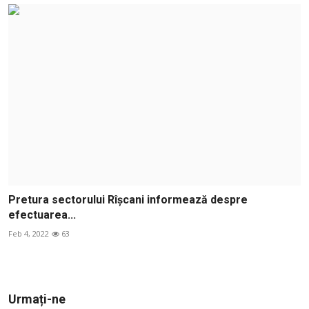
Pretura sectorului Rîșcani informează despre
efectuarea...
Feb 4, 2022
63
Urmați-ne