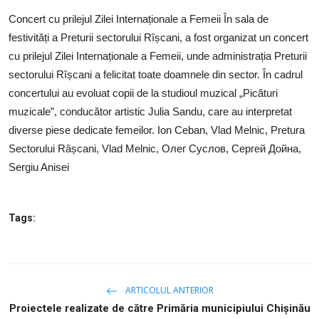
SERVICII
Concert cu prilejul Zilei Internaționale a Femeii În sala de
festivități a Preturii sectorului Rîșcani, a fost organizat un concert
Sectorul Rîșcani
cu prilejul Zilei Internaționale a Femeii, unde administrația Preturii
Căutați pe Internet
sectorului Rîșcani a felicitat toate doamnele din sector. În cadrul
concertului au evoluat copii de la studioul muzical „Picături
muzicale”, conducător artistic Julia Sandu, care au interpretat
diverse piese dedicate femeilor. Ion Ceban, Vlad Melnic, Pretura
Sectorului Râșcani, Vlad Melnic, Олег Суслов, Сергей Дойна,
Sergiu Anisei
Tags:
ARTICOLUL ANTERIOR
Proiectele realizate de către Primăria municipiului Chișinău