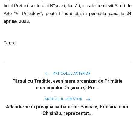
SERVICII
holul Preturii sectorului Rîșcani, lucrări, create de elevii Școlii de
Arte "V. Poleakov", poate fi admirată în perioada până la
24
Sectorul Rîșcani
aprilie, 2023
.
Căutați pe Internet
Tags:
ARTICOLUL ANTERIOR
Târgul cu Tradiție, eveniment organizat de Primăria
municipiului Chișinău și Pre...
ARTICOLUL URMĂTOR
Aflându-ne în preajma sărbătorilor Pascale, Primăria mun.
Chișinău, reprezentat...