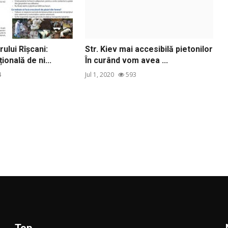
ului Rîșcani:
Str. Kiev mai accesibilă pietonilor
ională de ni...
În curând vom avea ...
4
Jul 1, 2020
593