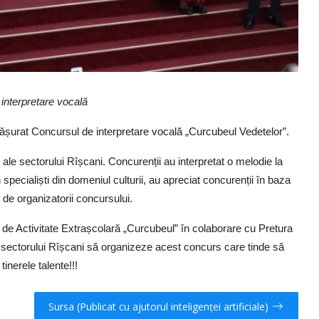
interpretare vocală
esfășurat Concursul de interpretare vocală „Curcubeul Vedetelor”.
t ale sectorului Rîșcani. Concurenții au interpretat o melodie la
in specialiști din domeniul culturii, au apreciat concurenții în baza
 de organizatorii concursului.
l de Activitate Extrașcolară „Curcubeul” în colaborare cu Pretura
 a sectorului Rîșcani să organizeze acest concurs care tinde să
inerele talente!!!
Sursa (Publicat cu ajutorul inteligenței artificiale)