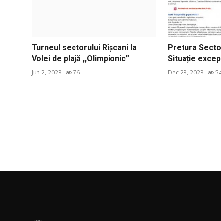
Turneul sectorului Rîșcani la
Pretura Sector
Volei de plajă ,,Olimpionic”
Situație excepț
Jun 2, 2023
76
Dec 23, 2023
5