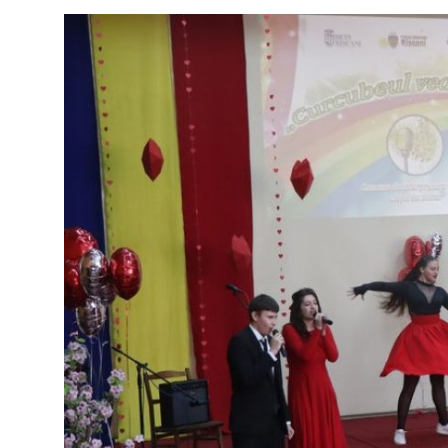
SERVICII
Sectorul Rîșcani
Căutați pe Internet