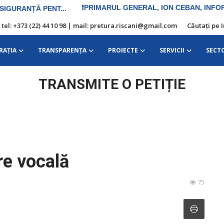
| tel: +373 (22) 44 10 98 | mail: pretura.riscani@gmail.com
Căutați pe 
RAŢIA
TRANSPARENȚA
PROIECTE
SERVICII
SECT
TRANSMITE O PETIȚIE
re vocală
75