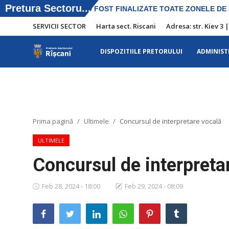
SERVICII SECTOR
Harta sect. Riscani
Adresa: str. Kiev 3 
DISPOZITIILE PRETORULUI
ADMINIST
SERVICII SECTOR
Harta sect. Riscani
DISPOZITIILE PRETORULUI
Prima pagină
Ultimele
Concursul de interpretare vocală
Adresa: str. Kiev 3 | tel: +373 (22) 44 10
ULTIMELE
98 | mail: pretura.riscani@gmail.com
Concursul de interpreta
ADMINISTRAŢIA
Feb 28, 2024 - 18:00
Feb 29, 2024 - 08:09
Transparența
Proiecte