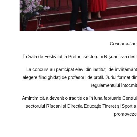
Concursul de 
În Sala de Festivități a Preturii sectorului Rîșcani s-a d
La concurs au participat elevi din instituții de învățămân
alegere fiind ghidați de profesorii de profil. Juriul format d
regulamentului întocmit
Amintim că a devenit o tradiție ca în luna februarie Centru
sectorului Rîșcani și Direcția Educație Tineret și Sport
promoveze t