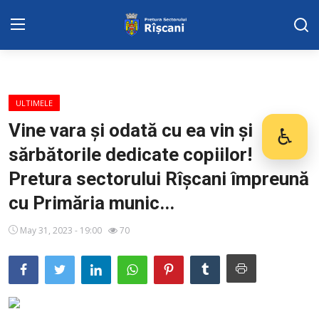
DISPOZITIILE PRETORULUI
ULTIMELE
Adresa: str. Kiev 3 | tel: +373 (22) 44 10
Vine vara și odată cu ea vin și
♿
Des
98 | mail: pretura.riscani@gmail.com
sărbătorile dedicate copiilor!
SERVICII SECTOR
Pretura sectorului Rîșcani împreună
cu Primăria munic...
Harta sect. Riscani
May 31, 2023 - 19:00
70
ADMINISTRAŢIA
Transparența
Proiecte