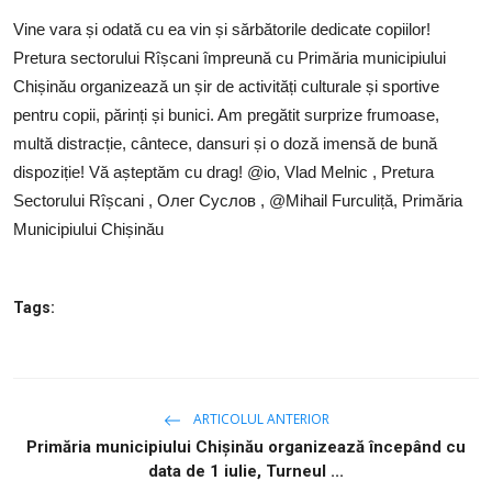
SERVICII
Vine vara și odată cu ea vin și sărbătorile dedicate copiilor!
Pretura sectorului Rîșcani împreună cu Primăria municipiului
Sectorul Rîșcani
Chișinău organizează un șir de activități culturale și sportive
Căutați pe Internet
pentru copii, părinți și bunici. Am pregătit surprize frumoase,
multă distracție, cântece, dansuri și o doză imensă de bună
dispoziție! Vă așteptăm cu drag! @io, Vlad Melnic , Pretura
Sectorului Rîșcani , Олег Суслов , @Mihail Furculiță, Primăria
Municipiului Chișinău
Tags:
ARTICOLUL ANTERIOR
Primăria municipiului Chișinău organizează începând cu
data de 1 iulie, Turneul ...