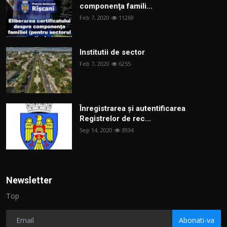
componenţa famili...
Feb 7, 2020
11269
Institutii de sector
Feb 7, 2020
6255
Înregistrarea și autentificarea
Registrelor de rec...
Sep 14, 2020
3934
Newsletter
Top
Abonati-va