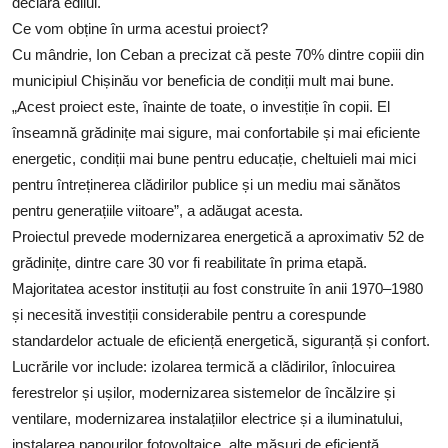
declara edilul.
Ce vom obține în urma acestui proiect?
Cu mândrie, Ion Ceban a precizat că peste 70% dintre copiii din
municipiul Chișinău vor beneficia de condiții mult mai bune.
„Acest proiect este, înainte de toate, o investiție în copii. El
înseamnă grădinițe mai sigure, mai confortabile și mai eficiente
energetic, condiții mai bune pentru educație, cheltuieli mai mici
pentru întreținerea clădirilor publice și un mediu mai sănătos
pentru generațiile viitoare”, a adăugat acesta.
Proiectul prevede modernizarea energetică a aproximativ 52 de
grădinițe, dintre care 30 vor fi reabilitate în prima etapă.
Majoritatea acestor instituții au fost construite în anii 1970–1980
și necesită investiții considerabile pentru a corespunde
standardelor actuale de eficiență energetică, siguranță și confort.
Lucrările vor include: izolarea termică a clădirilor, înlocuirea
ferestrelor și ușilor, modernizarea sistemelor de încălzire și
ventilare, modernizarea instalațiilor electrice și a iluminatului,
instalarea panourilor fotovoltaice, alte măsuri de eficiență