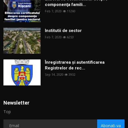
componenţa famili...
Feb 7, 2020
11260
Institutii de sector
Feb 7, 2020
6253
Înregistrarea și autentificarea
Registrelor de rec...
Sep 14, 2020
3932
Newsletter
Top
Abonati-va