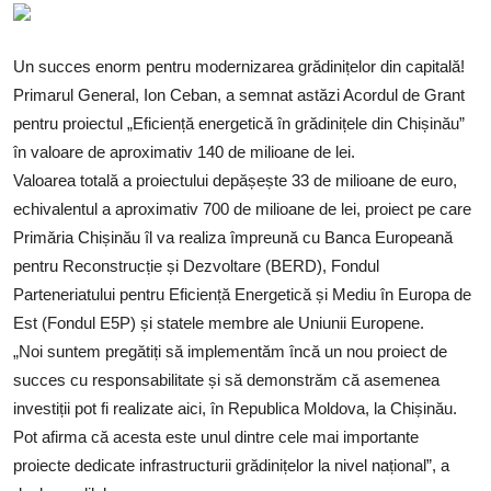
SERVICII
Sectorul Rîșcani
Un succes enorm pentru modernizarea grădinițelor din capitală!
Primarul General, Ion Ceban, a semnat astăzi Acordul de Grant
Căutați pe Internet
pentru proiectul „Eficiență energetică în grădinițele din Chișinău”
în valoare de aproximativ 140 de milioane de lei.
Valoarea totală a proiectului depășește 33 de milioane de euro,
echivalentul a aproximativ 700 de milioane de lei, proiect pe care
Primăria Chișinău îl va realiza împreună cu Banca Europeană
pentru Reconstrucție și Dezvoltare (BERD), Fondul
Parteneriatului pentru Eficiență Energetică și Mediu în Europa de
Est (Fondul E5P) și statele membre ale Uniunii Europene.
„Noi suntem pregătiți să implementăm încă un nou proiect de
succes cu responsabilitate și să demonstrăm că asemenea
investiții pot fi realizate aici, în Republica Moldova, la Chișinău.
Pot afirma că acesta este unul dintre cele mai importante
proiecte dedicate infrastructurii grădinițelor la nivel național”, a