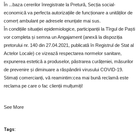
În ...baza cererilor înregistrate la Pretură, Secția social-
economică va perfecta autorizațiile de funcționare a unităților de
comerț ambulant pe adresele enunțate mai sus.
În condițiile situației epidemiologice, participanții la Tîrgul de Paști
vor completa și semna un Angajament (anexă la dispoziția
pretorului nr. 140 din 27.04.2021, publicată în Registrul de Stat al
Actelor Locale) ce vizează respectarea normelor sanitare,
expunerea estetică a produselor, păstrarea curățeniei, măsurilor
de prevenire și diminuare a răspândirii virusului COVID-19.
Stimați comercianți, vă reamintim:cea mai bună reclamă este
reclama pe care o fac clienții mulțumiți!
See More
Tags: