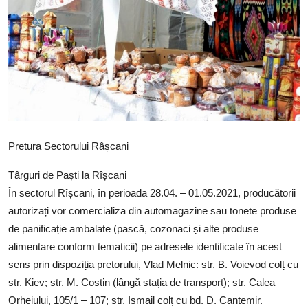
SERVICII
Sectorul Rîșcani
Căutați pe Internet
Pretura Sectorului Râșcani
Târguri de Paști la Rîșcani
În sectorul Rîșcani, în perioada 28.04. – 01.05.2021, producătorii
autorizați vor comercializa din automagazine sau tonete produse
de panificație ambalate (pască, cozonaci și alte produse
alimentare conform tematicii) pe adresele identificate în acest
sens prin dispoziția pretorului, Vlad Melnic: str. B. Voievod colț cu
str. Kiev; str. M. Costin (lângă stația de transport); str. Calea
Orheiului, 105/1 – 107; str. Ismail colț cu bd. D. Cantemir.