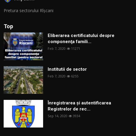
Pretura sectorului Rîșcani
Top
Eliberarea certificatului despre
componenţa famili...
Feb 7, 2020
11271
Institutii de sector
Feb 7, 2020
6255
Înregistrarea și autentificarea
Registrelor de rec...
Sep 14, 2020
3934