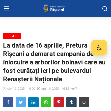
Harta sect. Riscani
ULTIMELE
DISPOZITIILE PRETORULUI
La data de 16 aprilie, Pretura
♿
Des
Rîșcani a demarat campania de
Adresa: str. Kiev 3 | tel: +373 (22) 44 10
98 | mail: pretura.riscani@gmail.com
înlocuire a arborilor bolnavi care au
fost curățați ieri pe bulevardul
SERVICII SECTOR
Renașterii Naționale
ADMINISTRAŢIA
Apr 16, 2025 - 16:00
Apr 16, 2025 - 16:13
71
Transparența
Proiecte