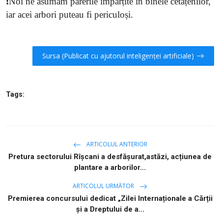
❗️Noi ne asumăm părerile împărțite în binele cetățenilor,
iar acei arbori puteau fi periculoși.
Sursa (Publicat cu ajutorul inteligenței artificiale)
Tags:
ARTICOLUL ANTERIOR
Pretura sectorului Rîșcani a desfășurat,astăzi, acțiunea de
plantare a arborilor...
ARTICOLUL URMĂTOR
Premierea concursului dedicat „Zilei Internaționale a Cărții
și a Dreptului de a...