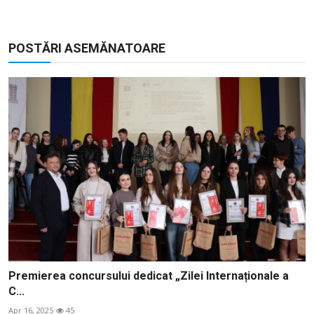
POSTĂRI ASEMĂNATOARE
Premierea concursului dedicat „Zilei Internaționale a
C...
Apr 16, 2025
45