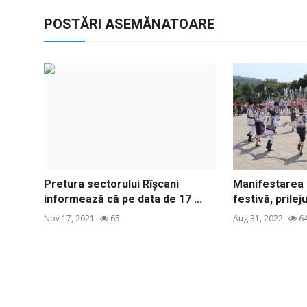
POSTĂRI ASEMĂNATOARE
Pretura sectorului Rîșcani
Manifestarea c
informează că pe data de 17 ...
festivă, prilejui
Nov 17, 2021
65
Aug 31, 2022
6