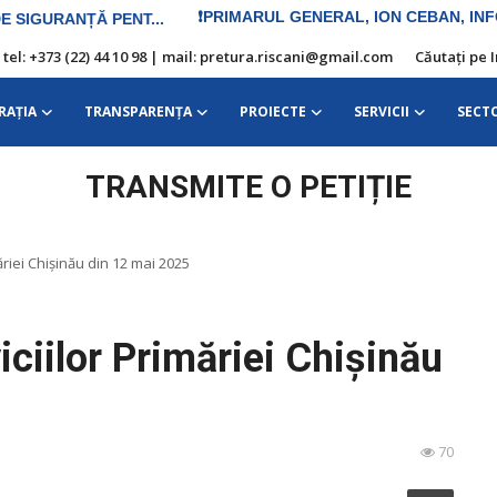
| tel: +373 (22) 44 10 98 | mail: pretura.riscani@gmail.com
Căutați pe 
RAŢIA
TRANSPARENȚA
PROIECTE
SERVICII
SECT
TRANSMITE O PETIȚIE
ăriei Chișinău din 12 mai 2025
iciilor Primăriei Chișinău
70