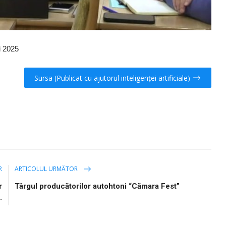
i 2025
Sursa (Publicat cu ajutorul inteligenței artificiale)
R
ARTICOLUL URMĂTOR
r
Târgul producătorilor autohtoni “Cămara Fest”
.