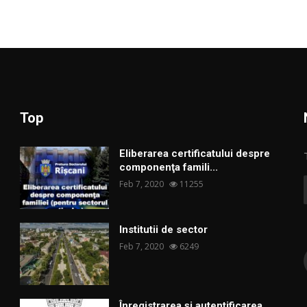
Top
Eliberarea certificatului despre
componenţa famili...
Feb 7, 2020
11255
Institutii de sector
Feb 7, 2020
6249
Înregistrarea și autentificarea