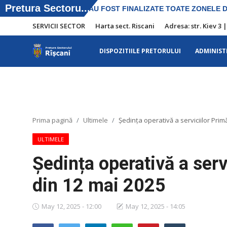
SERVICII SECTOR
Harta sect. Riscani
Adresa: str. Kiev 3 
DISPOZITIILE PRETORULUI
ADMINIST
SERVICII SECTOR
Harta sect. Riscani
DISPOZITIILE PRETORULUI
Prima pagină
Ultimele
Ședința operativă a serviciilor Prim
Adresa: str. Kiev 3 | tel: +373 (22) 44 10
ULTIMELE
98 | mail: pretura.riscani@gmail.com
Ședința operativă a serv
ADMINISTRAŢIA
din 12 mai 2025
Transparența
May 12, 2025 - 12:00
May 12, 2025 - 14:05
Proiecte