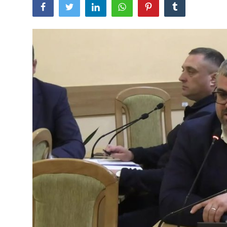
SERVICII
Sectorul Rîșcani
Căutați pe Internet