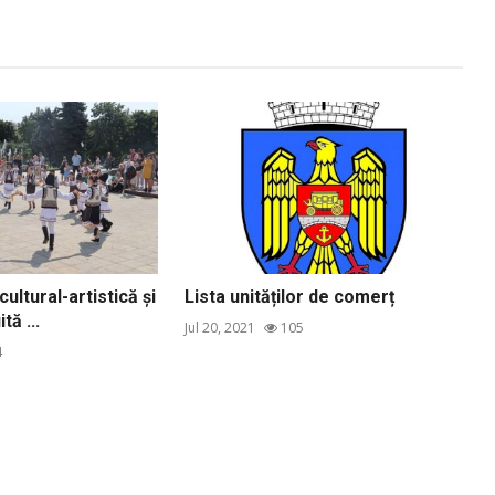
ultural-artistică și
Lista unităților de comerț
tă ...
Jul 20, 2021
105
4