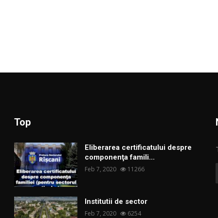
Top
Eliberarea certificatului despre
componenţa famili...
Feb 7, 2020
11266
Institutii de sector
Feb 7, 2020
6254