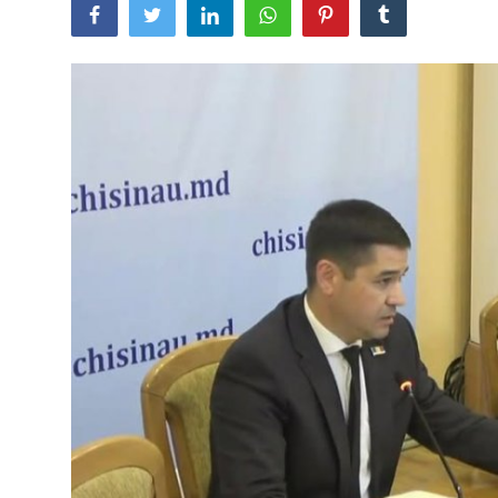
SERVICII
Sectorul Rîșcani
Căutați pe Internet