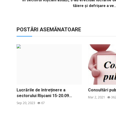
În sectorul Rîșcani astăzi, s-au efectuat lucrările d
tăiere și defrișare a ve..
POSTĂRI ASEMĂNATOARE
Lucrările de întreținere a
Consultări pub
sectorului Rîșcani 15-20.09...
Mar 2, 2021
36
Sep 20, 2023
67