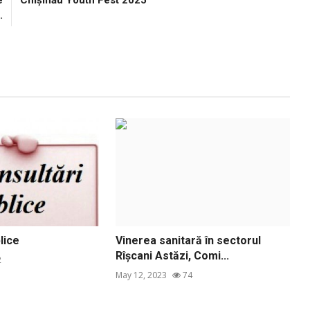
e
Chișinău Youth Fest 2025
.
lice
Vinerea sanitară în sectorul
Rîșcani Astăzi, Comi...
2
May 12, 2023
74