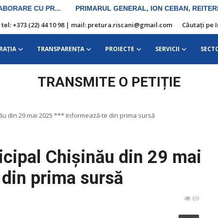
| tel: +373 (22) 44 10 98 | mail: pretura.riscani@gmail.com
Căutați pe 
RAŢIA
TRANSPARENȚA
PROIECTE
SERVICII
SECT
TRANSMITE O PETIȚIE
nău din 29 mai 2025 *** Informează-te din prima sursă
icipal Chișinău din 29 mai
 din prima sursă
69