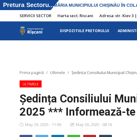
SERVICII SECTOR
Harta sect. Riscani
Adresa: str. Kiev 3 
DISPOZITIILE PRETORULUI
ADMINIST
SERVICII SECTOR
Harta sect. Riscani
DISPOZITIILE PRETORULUI
Prima pagină
Ultimele
Ședința Consiliului Municipal Chiși
Adresa: str. Kiev 3 | tel: +373 (22) 44 10
ULTIMELE
98 | mail: pretura.riscani@gmail.com
Ședința Consiliului Mun
ADMINISTRAŢIA
2025 *** Informează-te
Transparența
May 29, 2025 - 11:00
May 30, 2025 - 08:16
Proiecte