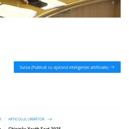
Sursa (Publicat cu ajutorul inteligenței artificiale)
R
ARTICOLUL URMĂTOR