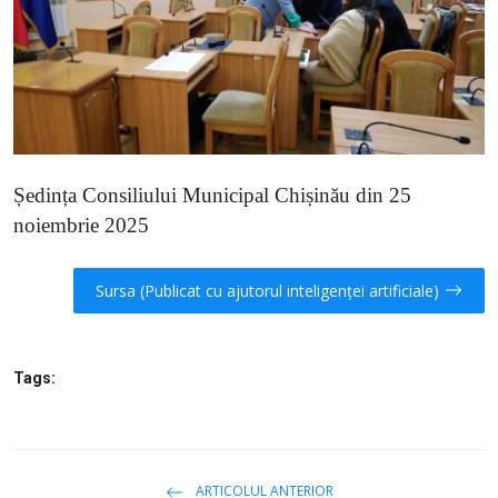
SERVICII
Sectorul Rîșcani
Căutați pe Internet
Ședința Consiliului Municipal Chișinău din 25
noiembrie 2025
Sursa (Publicat cu ajutorul inteligenței artificiale)
Tags:
ARTICOLUL ANTERIOR