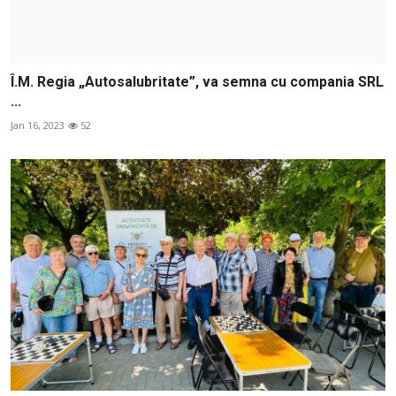
Î.M. Regia „Autosalubritate”, va semna cu compania SRL
...
Jan 16, 2023
52