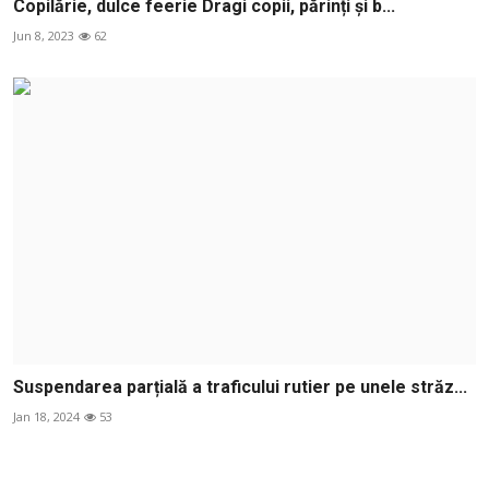
Copilărie, dulce feerie Dragi copii, părinți și b...
Jun 8, 2023
62
Suspendarea parțială a traficului rutier pe unele străz...
Jan 18, 2024
53