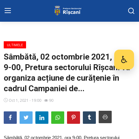
SERVICII SECTOR
ULTIMELE
Harta sect. Riscani
Sâmbătă, 02 octombrie 2021, ora
♿
Des
9-00, Pretura sectorului Rîșcani va
DISPOZITIILE PRETORULUI
organiza acțiune de curățenie în
Adresa: str. Kiev 3 | tel: +373 (22) 44 10
cadrul Campaniei de...
98 | mail: pretura.riscani@gmail.com
Oct 1, 2021 - 19:00
90
ADMINISTRAŢIA
Transparența
Proiecte
Sâmbătă, 02 octombrie 2021, ora 9-00, Pretura sectorului