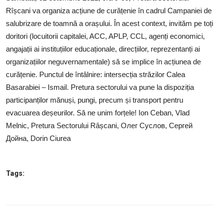
SERVICII
Rîșcani va organiza acțiune de curățenie în cadrul Campaniei de
salubrizare de toamnă a orașului. În acest context, invităm pe toți
Sectorul Rîșcani
doritori (locuitorii capitalei, ACC, APLP, CCL, agenți economici,
Căutați pe Internet
angajații ai instituțiilor educaționale, direcțiilor, reprezentanți ai
organizațiilor neguvernamentale) să se implice în acțiunea de
curățenie. Punctul de întâlnire: intersecția străzilor Calea
Basarabiei – Ismail. Pretura sectorului va pune la dispoziția
participanților mănuși, pungi, precum și transport pentru
evacuarea deșeurilor. Să ne unim forțele! Ion Ceban, Vlad
Melnic, Pretura Sectorului Râșcani, Олег Суслов, Сергей
Дойна, Dorin Ciurea
Tags: