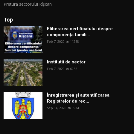
Pretura sectorului Rîșcani
Top
Eliberarea certificatului despre
componenţa famili...
Feb 7, 2020
11268
Institutii de sector
Feb 7, 2020
6255
Înregistrarea și autentificarea
Registrelor de rec...
Sep 14, 2020
3934