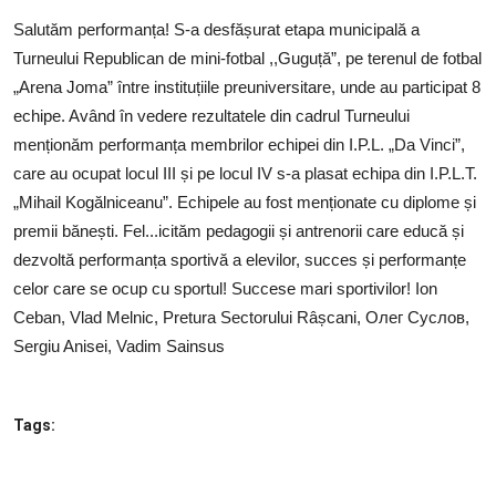
SERVICII
Salutăm performanța! S-a desfășurat etapa municipală a
Turneului Republican de mini-fotbal ,,Guguță”, pe terenul de fotbal
Sectorul Rîșcani
„Arena Joma” între instituțiile preuniversitare, unde au participat 8
Căutați pe Internet
echipe. Având în vedere rezultatele din cadrul Turneului
menționăm performanța membrilor echipei din I.P.L. „Da Vinci”,
care au ocupat locul III și pe locul IV s-a plasat echipa din I.P.L.T.
„Mihail Kogălniceanu”. Echipele au fost menționate cu diplome și
premii bănești. Fel...icităm pedagogii și antrenorii care educă și
dezvoltă performanța sportivă a elevilor, succes și performanțe
celor care se ocup cu sportul! Succese mari sportivilor! Ion
Ceban, Vlad Melnic, Pretura Sectorului Râșcani, Олег Суслов,
Sergiu Anisei, Vadim Sainsus
Tags: