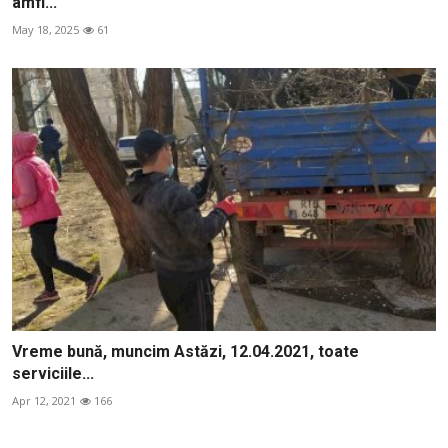
amfi...
May 18, 2025
61
Vreme bună, muncim Astăzi, 12.04.2021, toate
serviciile...
Apr 12, 2021
166