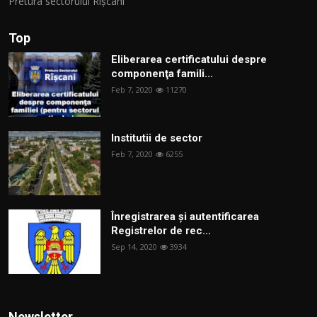
Pretura sectorului Rîșcani
Top
Eliberarea certificatului despre
componenţa famili...
Feb 7, 2020
11270
Institutii de sector
Feb 7, 2020
6255
Înregistrarea și autentificarea
Registrelor de rec...
Sep 14, 2020
3934
Newsletter