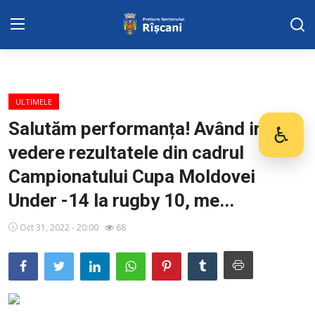
DISPOZITIILE PRETORULUI
ULTIMELE
Adresa: str. Kiev 3 | tel: +373 (22) 44 10
Salutăm performanța! Având in
♿
Des
98 | mail: pretura.riscani@gmail.com
vedere rezultatele din cadrul
SERVICII SECTOR
Campionatului Cupa Moldovei
Under -14 la rugby 10, me...
Harta sect. Riscani
Oct 31, 2022 - 20:00
68
ADMINISTRAŢIA
Transparența
Proiecte