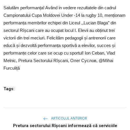
SERVICII
Salutăm performanța! Având in vedere rezultatele din cadrul
Campionatului Cupa Moldovei Under -14 la rugby 10, menționam
Sectorul Rîșcani
performanța membrilor echipei din Liceul ,,Lucian Blaga” din
Căutați pe Internet
sectorul Rîșcani care au ocupat locul I. Elevii au obținut trei
victorii din trei meciuri. Felicităm pedagogii și antrenorii care
educă și dezvoltă performanța sportivă a elevilor, succes și
performanțe celor care se ocup cu sportul! Ion Ceban, Vlad
Melnic, Pretura Sectorului Rîșcani, Олег Суслов, @Mihai
Furculiță
Tags:
ARTICOLUL ANTERIOR
Pretura sectorului Rîșcani informează că serviciile