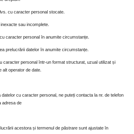
 dvs. cu caracter personal stocate.
le inexacte sau incomplete.
s. cu caracter personal în anumite circumstanțe.
narea prelucrării datelor în anumite circumstanțe.
cu caracter personal într-un format structurat, uzual utilizat și
e alt operator de date.
a datelor cu caracter personal, ne puteți contacta la nr. de telefon
a adresa de
lucrării acestora și termenul de păstrare sunt ajustate în