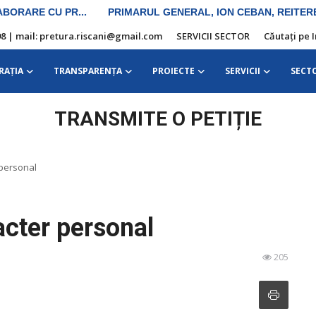
10 98 | mail: pretura.riscani@gmail.com
SERVICII SECTOR
Căutați pe 
RAŢIA
TRANSPARENȚA
PROIECTE
SERVICII
SECT
TRANSMITE O PETIȚIE
 personal
acter personal
205