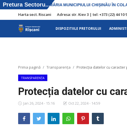
Harta sect. Riscani
Adresa: str. Kiev 3 | tel: +373 (22) 44 
DISPOZITIILE PRETORULUI
ADMINIST
Harta sect. Riscani
DISPOZITIILE PRETORULUI
Adresa: str. Kiev 3 | tel: +373 (22) 44 10
Prima pagină
Transparența
Protecția datelor cu caracter
98 | mail: pretura.riscani@gmail.com
TRANSPARENȚA
SERVICII SECTOR
Protecția datelor cu car
ADMINISTRAŢIA
Jan 26, 2024 - 15:16
Oct 22, 2024 - 14:59
Transparența
Proiecte