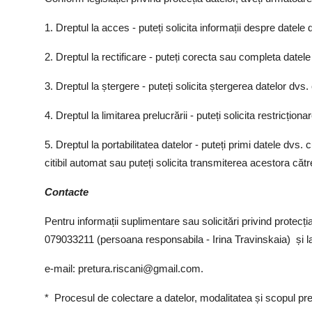
1. Dreptul la acces - puteți solicita informații despre datele
2. Dreptul la rectificare - puteți corecta sau completa date
3. Dreptul la ștergere - puteți solicita ștergerea datelor dv
4. Dreptul la limitarea prelucrării - puteți solicita restricțio
5. Dreptul la portabilitatea datelor - puteți primi datele dvs. 
citibil automat sau puteți solicita transmiterea acestora cătr
Contacte
Pentru informații suplimentare sau solicitări privind protecți
079033211 (persoana responsabila - Irina Travinskaia) și l
e-mail:
pretura.riscani@gmail.com
.
* Procesul de colectare a datelor, modalitatea și scopul pre