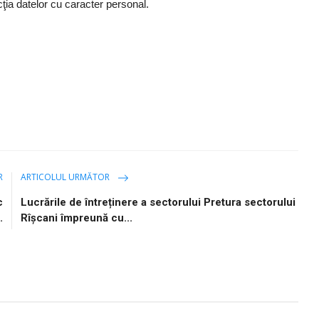
ţia datelor cu caracter personal.
R
ARTICOLUL URMĂTOR
c
Lucrările de întreținere a sectorului Pretura sectorului
.
Rîșcani împreună cu...