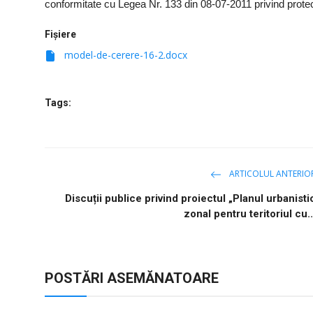
conformitate cu Legea Nr. 133 din 08-07-2011 privind protec
Fișiere
model-de-cerere-16-2.docx
Tags:
ARTICOLUL ANTERIO
Discuții publice privind proiectul „Planul urbanisti
zonal pentru teritoriul cu..
POSTĂRI ASEMĂNATOARE