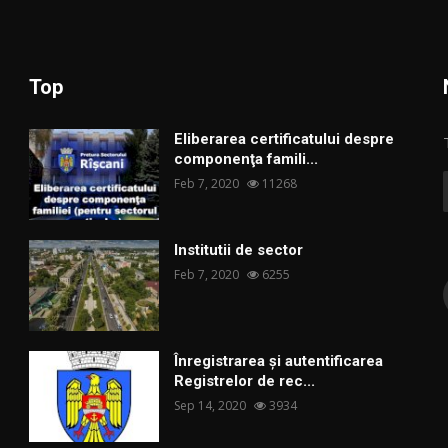
Top
Eliberarea certificatului despre
componenţa famili...
Feb 7, 2020
11268
Institutii de sector
Feb 7, 2020
6255
Înregistrarea și autentificarea
Registrelor de rec...
Sep 14, 2020
3934