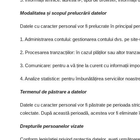
Modalitatea și scopul prelucrării datelor
Datele cu caracter personal vor fi prelucrate în principal pen
1. Administrarea contului: gestionarea contului dvs. pe site-
2. Procesarea tranzacțiilor: în cazul plăților sau altor tranzac
3. Comunicare: pentru a vă ține la curent cu informații impor
4. Analize statistice: pentru îmbunătățirea serviciilor noastre 
Termenul de păstrare a datelor
Datele cu caracter personal vor fi păstrate pe perioada stri
colectate. După această perioadă, acestea vor fi eliminate î
Drepturile persoanelor vizate
Conform legislației privind protecția datelor, aveți următoare