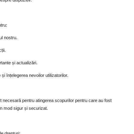
tru:
ul nostru.
ții.
tante și actualizări.
și înțelegerea nevoilor utilizatorilor.
ct necesară pentru atingerea scopurilor pentru care au fost
n mod sigur și securizat.
le drepturi: