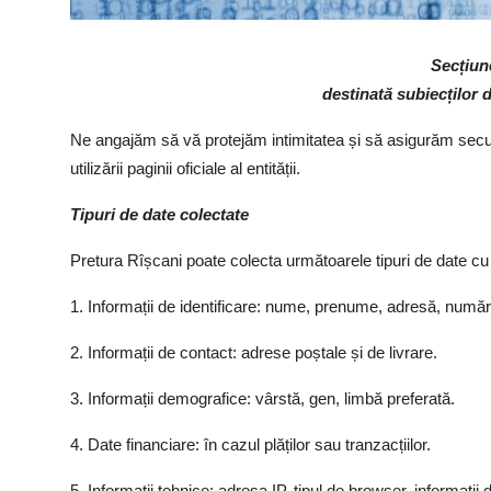
Secțiun
destinată subiecților 
Ne angajăm să vă protejăm intimitatea și să asigurăm securi
utilizării paginii oficiale al entității.
Tipuri de date colectate
Pretura Rîșcani poate colecta următoarele tipuri de date cu
1. Informații de identificare: nume, prenume, adresă, număr
2. Informații de contact: adrese poștale și de livrare.
3. Informații demografice: vârstă, gen, limbă preferată.
4. Date financiare: în cazul plăților sau tranzacțiilor.
5. Informații tehnice: adresa IP, tipul de browser, informații 