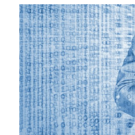
SERVICII
Sectorul Rîșcani
Căutați pe Internet