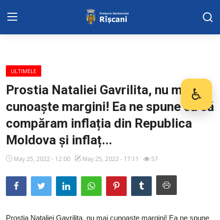
DISPOZITIILE PRETORULUI
ULTIMELE
Adresa: str. Kiev 3 | tel: +373 (22) 44 10
Prostia Nataliei Gavrilita, nu mai
♿
Des
98 | mail: pretura.riscani@gmail.com
cunoaște margini! Ea ne spune că să
SERVICII SECTOR
compăram inflația din Republica
Moldova și inflaț...
Harta sect. Riscani
May 25, 2022 - 12:00
May 25, 2022 - 17:11
57
ADMINISTRAŢIA
Transparența
Proiecte
Prostia Nataliei Gavrilita, nu mai cunoaște margini! Ea ne spune