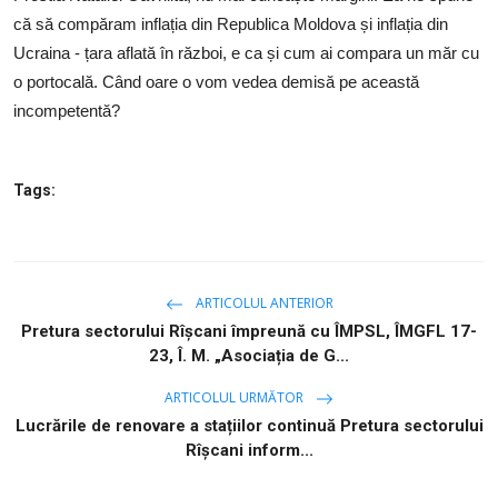
SERVICII
că să compăram inflația din Republica Moldova și inflația din
Ucraina - țara aflată în război, e ca și cum ai compara un măr cu
Sectorul Rîșcani
o portocală. Când oare o vom vedea demisă pe această
Căutați pe Internet
incompetentă?
Tags:
ARTICOLUL ANTERIOR
Pretura sectorului Rîșcani împreună cu ÎMPSL, ÎMGFL 17-
23, Î. M. „Asociația de G...
ARTICOLUL URMĂTOR
Lucrările de renovare a stațiilor continuă Pretura sectorului
Rîșcani inform...