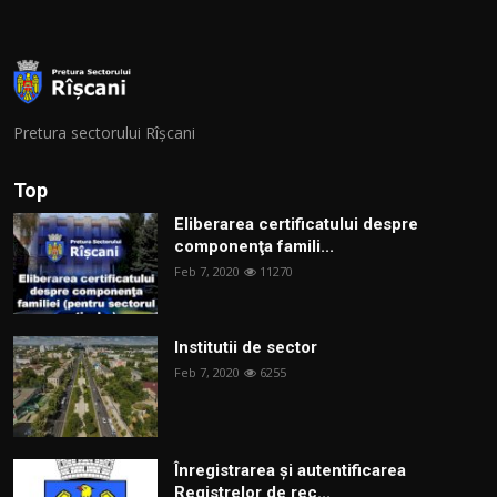
Pretura sectorului Rîșcani
Top
Eliberarea certificatului despre
componenţa famili...
Feb 7, 2020
11270
Institutii de sector
Feb 7, 2020
6255
Înregistrarea și autentificarea
Registrelor de rec...