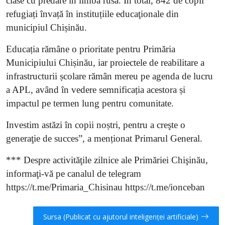
clase cu predare în limba rusă. În total, 842 de copii
refugiați învață în instituțiile educaţionale din
municipiul Chișinău.
Educația rămâne o prioritate pentru Primăria
Municipiului Chișinău, iar proiectele de reabilitare a
infrastructurii școlare rămân mereu pe agenda de lucru
a APL, având în vedere semnificația acestora și
impactul pe termen lung pentru comunitate.
Investim astăzi în copii noștri, pentru a creşte o
generaţie de succes”, a menționat Primarul General.
*** Despre activităţile zilnice ale Primăriei Chişinău,
informaţi-vă pe canalul de telegram
https://t.me/Primaria_Chisinau https://t.me/ionceban
Sursa (Publicat cu ajutorul inteligenței artificiale)