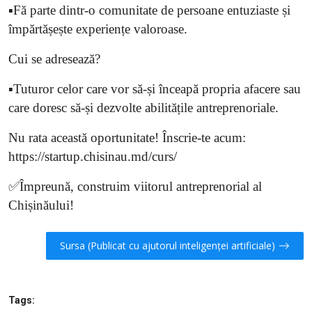
▪️Fă parte dintr-o comunitate de persoane entuziaste și
împărtășește experiențe valoroase.
Cui se adresează?
▪️Tuturor celor care vor să-și înceapă propria afacere sau
care doresc să-și dezvolte abilitățile antreprenoriale.
Nu rata această oportunitate! Înscrie-te acum:
https://startup.chisinau.md/curs/
✅Împreună, construim viitorul antreprenorial al
Chișinăului!
Sursa (Publicat cu ajutorul inteligenței artificiale)
Tags: