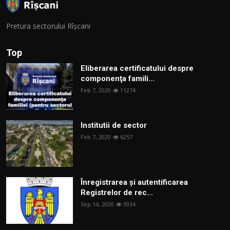
Pretura sectorului Rîșcani
Top
Eliberarea certificatului despre
componenţa famili...
Feb 7, 2020
11274
Institutii de sector
Feb 7, 2020
6257
Înregistrarea și autentificarea
Registrelor de rec...
Sep 14, 2020
3934