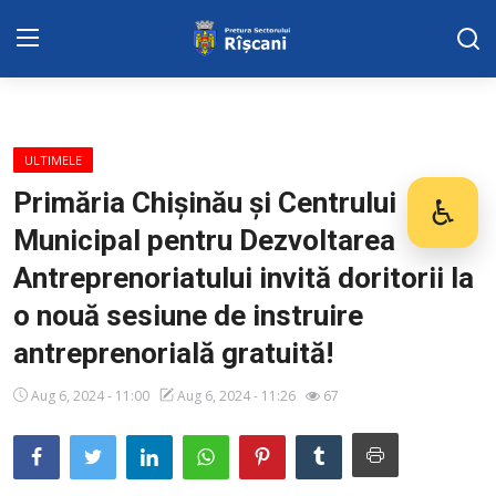
Harta sect. Riscani
ULTIMELE
DISPOZITIILE PRETORULUI
Primăria Chișinău și Centrului
♿
Des
Municipal pentru Dezvoltarea
Adresa: str. Kiev 3 | tel: +373 (22) 44 10
98 | mail: pretura.riscani@gmail.com
Antreprenoriatului invită doritorii la
o nouă sesiune de instruire
SERVICII SECTOR
antreprenorială gratuită!
ADMINISTRAŢIA
Aug 6, 2024 - 11:00
Aug 6, 2024 - 11:26
67
Transparența
Proiecte