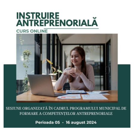
SERVICII
Sectorul Rîșcani
Căutați pe Internet