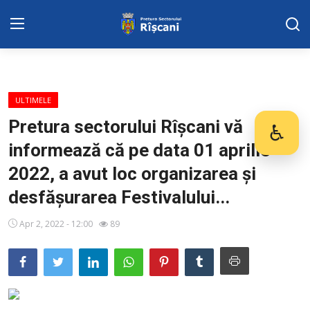
DISPOZITIILE PRETORULUI
ULTIMELE
Adresa: str. Kiev 3 | tel: +373 (22) 44 10
Pretura sectorului Rîșcani vă
♿
Des
98 | mail: pretura.riscani@gmail.com
informează că pe data 01 aprilie
SERVICII SECTOR
2022, a avut loc organizarea și
desfășurarea Festivalului...
Harta sect. Riscani
Apr 2, 2022 - 12:00
89
ADMINISTRAŢIA
Transparența
Proiecte