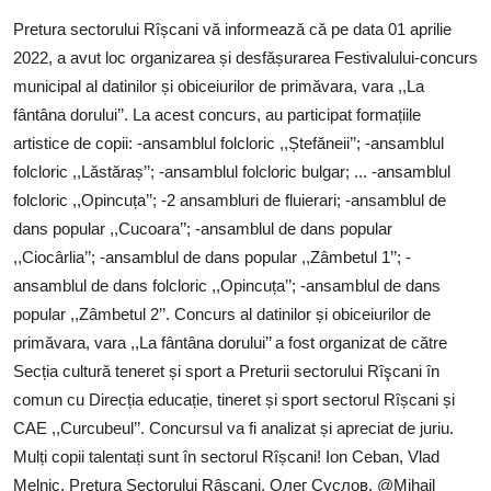
SERVICII
Pretura sectorului Rîșcani vă informează că pe data 01 aprilie
2022, a avut loc organizarea și desfășurarea Festivalului-concurs
Sectorul Rîșcani
municipal al datinilor și obiceiurilor de primăvara, vara ,,La
Căutați pe Internet
fântâna dorului’’. La acest concurs, au participat formațiile
artistice de copii: -ansamblul folcloric ,,Ștefăneii’’; -ansamblul
folcloric ,,Lăstăraș’’; -ansamblul folcloric bulgar; ... -ansamblul
folcloric ,,Opincuța’’; -2 ansambluri de fluierari; -ansamblul de
dans popular ,,Cucoara’’; -ansamblul de dans popular
,,Ciocârlia’’; -ansamblul de dans popular ,,Zâmbetul 1’’; -
ansamblul de dans folcloric ,,Opincuța’’; -ansamblul de dans
popular ,,Zâmbetul 2’’. Concurs al datinilor și obiceiurilor de
primăvara, vara ,,La fântâna dorului’’ a fost organizat de către
Secția cultură teneret și sport a Preturii sectorului Rîşcani în
comun cu Direcția educație, tineret și sport sectorul Rîșcani și
CAE ,,Curcubeul’’. Concursul va fi analizat și apreciat de juriu.
Mulți copii talentați sunt în sectorul Rîșcani! Ion Ceban, Vlad
Melnic, Pretura Sectorului Râșcani, Олег Суслов, @Mihail