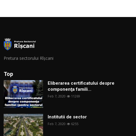
Pretura sectorului Rîșcani
Top
Eliberarea certificatului despre
componenţa famili...
Feb 7, 2020
11269
Institutii de sector
Feb 7, 2020
6255