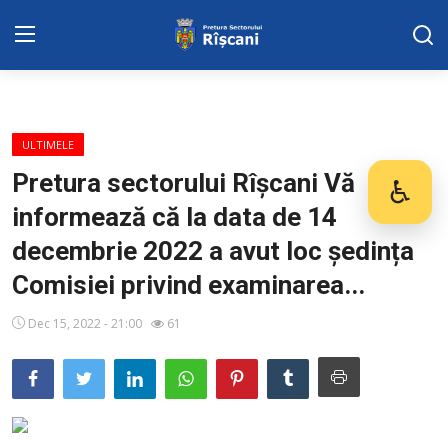
SERVICII SECTOR
ULTIMELE
Harta sect. Riscani
Pretura sectorului Rîșcani Vă
♿
Des
informează că la data de 14
DISPOZITIILE PRETORULUI
decembrie 2022 a avut loc ședința
Adresa: str. Kiev 3 | tel: +373 (22) 44 10
Comisiei privind examinarea...
98 | mail: pretura.riscani@gmail.com
Dec 15, 2022 - 21:00
61
ADMINISTRAŢIA
Transparența
Proiecte