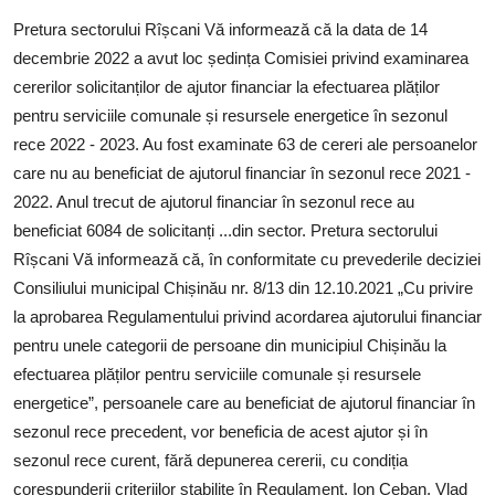
SERVICII
Pretura sectorului Rîșcani Vă informează că la data de 14
decembrie 2022 a avut loc ședința Comisiei privind examinarea
Sectorul Rîșcani
cererilor solicitanților de ajutor financiar la efectuarea plăților
Căutați pe Internet
pentru serviciile comunale și resursele energetice în sezonul
rece 2022 - 2023. Au fost examinate 63 de cereri ale persoanelor
care nu au beneficiat de ajutorul financiar în sezonul rece 2021 -
2022. Anul trecut de ajutorul financiar în sezonul rece au
beneficiat 6084 de solicitanți ...din sector. Pretura sectorului
Rîșcani Vă informează că, în conformitate cu prevederile deciziei
Consiliului municipal Chișinău nr. 8/13 din 12.10.2021 „Cu privire
la aprobarea Regulamentului privind acordarea ajutorului financiar
pentru unele categorii de persoane din municipiul Chișinău la
efectuarea plăților pentru serviciile comunale și resursele
energetice”, persoanele care au beneficiat de ajutorul financiar în
sezonul rece precedent, vor beneficia de acest ajutor și în
sezonul rece curent, fără depunerea cererii, cu condiția
corespunderii criteriilor stabilite în Regulament. Ion Ceban, Vlad