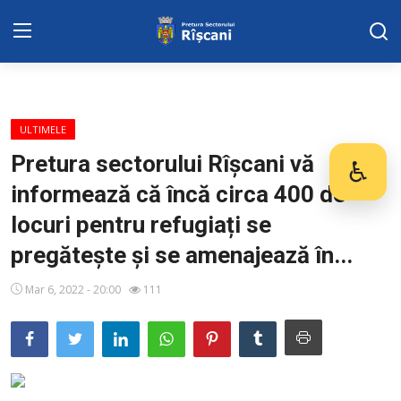
SERVICII SECTOR
ULTIMELE
Harta sect. Riscani
Pretura sectorului Rîșcani vă
♿
Des
informează că încă circa 400 de
DISPOZITIILE PRETORULUI
locuri pentru refugiați se
Adresa: str. Kiev 3 | tel: +373 (22) 44 10
pregătește și se amenajează în...
98 | mail: pretura.riscani@gmail.com
Mar 6, 2022 - 20:00
111
ADMINISTRAŢIA
Transparența
Proiecte