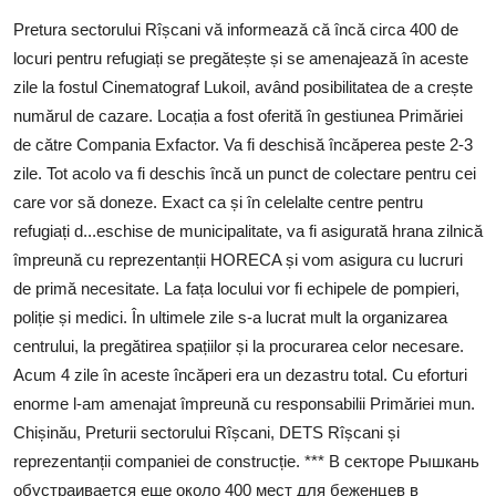
SERVICII
Pretura sectorului Rîșcani vă informează că încă circa 400 de
locuri pentru refugiați se pregătește și se amenajează în aceste
Sectorul Rîșcani
zile la fostul Cinematograf Lukoil, având posibilitatea de a crește
Căutați pe Internet
numărul de cazare. Locația a fost oferită în gestiunea Primăriei
de către Compania Exfactor. Va fi deschisă încăperea peste 2-3
zile. Tot acolo va fi deschis încă un punct de colectare pentru cei
care vor să doneze. Exact ca și în celelalte centre pentru
refugiați d...eschise de municipalitate, va fi asigurată hrana zilnică
împreună cu reprezentanții HORECA și vom asigura cu lucruri
de primă necesitate. La fața locului vor fi echipele de pompieri,
poliție și medici. În ultimele zile s-a lucrat mult la organizarea
centrului, la pregătirea spațiilor și la procurarea celor necesare.
Acum 4 zile în aceste încăperi era un dezastru total. Cu eforturi
enorme l-am amenajat împreună cu responsabilii Primăriei mun.
Chișinău, Preturii sectorului Rîșcani, DETS Rîșcani și
reprezentanții companiei de construcție. *** В секторе Рышкань
обустраивается еще около 400 мест для беженцев в