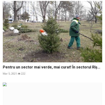
Pentru un sector mai verde, mai curat! În sectorul Rîș...
Mar 5, 2021
222