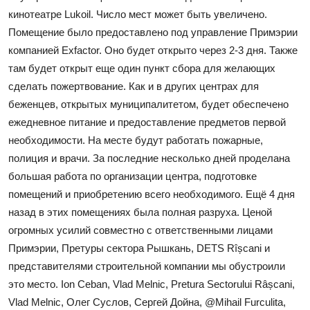
кинотеатре Lukoil. Число мест может быть увеличено.
Помещение было предоставлено под управление Примэрии
компанией Exfactor. Оно будет открыто через 2-3 дня. Также
там будет открыт еще один пункт сбора для желающих
сделать пожертвование. Как и в других центрах для
беженцев, открытых муниципалитетом, будет обеспечено
ежедневное питание и предоставление предметов первой
необходимости. На месте будут работать пожарные,
полиция и врачи. За последние несколько дней проделана
большая работа по организации центра, подготовке
помещений и приобретению всего необходимого. Ещё 4 дня
назад в этих помещениях была полная разруха. Ценой
огромных усилий совместно с ответственными лицами
Примэрии, Претуры сектора Рышкань, DETS Rîșcani и
представителями строительной компании мы обустроили
это место. Ion Ceban, Vlad Melnic, Pretura Sectorului Râșcani,
Vlad Melnic, Олег Суслов, Сергей Дойна, @Mihail Furculita,